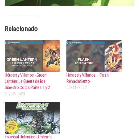
Relacionado
Héroes y Villanos - Green
Héroes y Villanos – Flash:
Lantern: La Guerra de los
Renacimiento
Sinestro Corps Partes 1 y 2
09/11/2022
11/02/2024
Especial Unlimited - Linterna