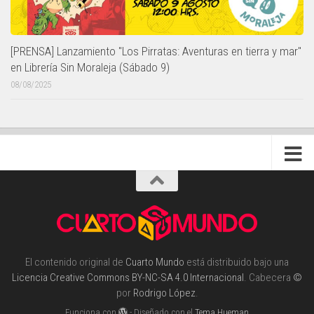
[PRENSA] Lanzamiento "Los Pirratas: Aventuras en tierra y mar"
en Librería Sin Moraleja (Sábado 9)
08/08/2025
El contenido original de
Cuarto Mundo
está distribuido bajo una
Licencia Creative Commons BY-NC-SA 4.0 Internacional
. Cabecera
©
por
Rodrigo López
.
Funciona con
- Diseñado con el
Tema Hueman