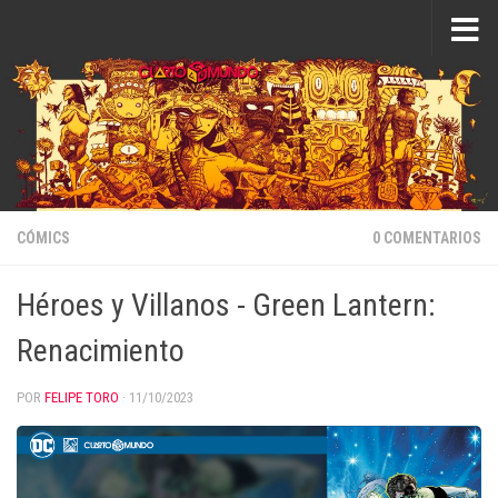
Saltar al contenido
CÓMICS
0 COMENTARIOS
Héroes y Villanos - Green Lantern:
Renacimiento
POR
FELIPE TORO
·
11/10/2023