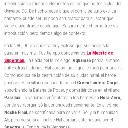
introducción a muchos elementos de los que no tenía idea del
Universo DC. De hecho, pese a que el cómic se auto explica
bastante, puede ser un poco abrumador para el lector que
viene a adentrarse desde aquí. Seguramente el tomo trae su
introducción, pero demos algo de contexto.
En los 90, DC vio que era muy exitoso que sus héroes lo
pasaran muy mal. Fue tiempo donde vimos
La Muerte de
Superman,
La Caída del Murciélago,
Aquaman
perdía la mano,
entre otras historias. Hal Jordan fue el que le tocó peor suerte.
Como excusa de la destrucción de su ciudad natal, el héroe
pasó a ser un villano, acabando con el
Green Lantern Corps
,
absorbiendo la Batería de Poder, y convirtiéndose en el villano
Parallax
. Lo veríamos enfrentarse a los héroes en
Hora Zero,
donde se reorganizó la continuidad nuevamente. En el cómic
Noche
Final
, se sacrificaría para salvar el Sol y la humanidad.
Ah, pero no sería el final de Hal Jordan, este pasaría ser el
Spectre
, el Espíritu de la Venganza.