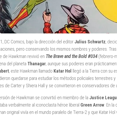
1, DC Comics, bajo la dirección del editor
Julius Schwartz
, deci
aciones, pero conservando los mismos nombres y poderes. Tras 
e de Hawkman revivió en
The Brave and the Bold #034
(febrero-m
gena del planeta
Thanagar
, aunque sus poderes eran prácticamen
ubert
, este Hawkman llamado
Katar Hol
llegó a la Tierra con su
dieron quedarse para estudiar los métodos policiales terrestres y 
s de Carter y Shiera Hall y se convirtieron en conservadores de
ersión de Hawkman se convirtió en miembro de la
Justice Leagu
taba verbalmente al iconoclasta héroe liberal
Green Arrow
. En la
n original vivía en el mundo paralelo de Tierra-2 y que Katar Hol v