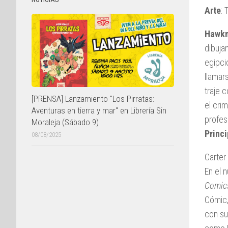
Arte
:
Hawk
dibuja
egipc
llamar
traje 
[PRENSA] Lanzamiento "Los Pirratas:
el cri
Aventuras en tierra y mar" en Librería Sin
profes
Moraleja (Sábado 9)
Princi
08/08/2025
Carter
En el 
Comic
Cómic,
con su