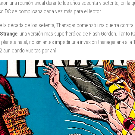
aron una reunión anual durante los años sesenta y setenta, en la 
so DC se complicaba cada vez más para el lector.
e la década de los setenta, Thanagar comenzó una guerra contra 
Strange
, una versión mas superheróica de Flash Gordon. Tanto 
 planeta natal, no sin antes impedir una invasión thanagariana a l
-2 aun dando vueltas por ahí.