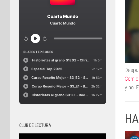
Despué
Comic
y no. 
HA
CLUB DE LECTURA