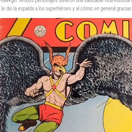
awkgirl. Ambos personajes tuvieron una saludable vida editorial 
 le dio la espalda a los superhéroes y al cómic en general gracias