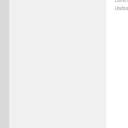
como H
Unidos