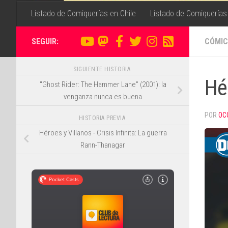
Listado de Comiquerías en Chile
Listado de Comiquerías
SEGUIR:
CÓMIC
SIGUIENTE HISTORIA
Hé
"Ghost Rider: The Hammer Lane" (2001): la
venganza nunca es buena
POR
OC
HISTORIA PREVIA
Héroes y Villanos - Crisis Infinita: La guerra
Rann-Thanagar