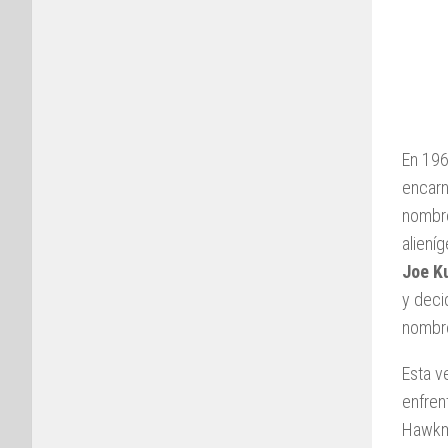
En 196
encarn
nombr
aliení
Joe K
y deci
nombre
Esta v
enfren
Hawkma