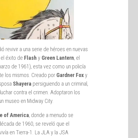
dió revivir a una serie de héroes en nuevas
el éxito de
Flash
y
Green Lantern
, el
arzo de 1961), esta vez como un policía
te los mismos. Creado por
Gardner Fox
y
 esposa
Shayera
persiguiendo a un criminal,
luchar contra el crimen. Adoptaron los
 un museo en Midway City.
e of America
, donde a menudo se
 década de 1960, se reveló que el
ivía en Tierra-1. La JLA y la JSA