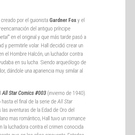
 creado por el guionista
Gardner Fox
y el
 reencarnación del antiguo príncipe
etal
" en el original y que más tarde pasó a
d y permitirle volar. Hall decidió crear un
ó en el Hombre Halcón, un luchador contra
yudaba en su lucha. Siendo arqueólogo de
or, dándole una apariencia muy similar al
el
All Star Comics #003
(invierno de 1940).
hasta el final de la serie de
All Star
las aventuras de la Edad de Oro del
plano mas romántico, Hall tuvo un romance
en la luchadora contra el crimen conocida