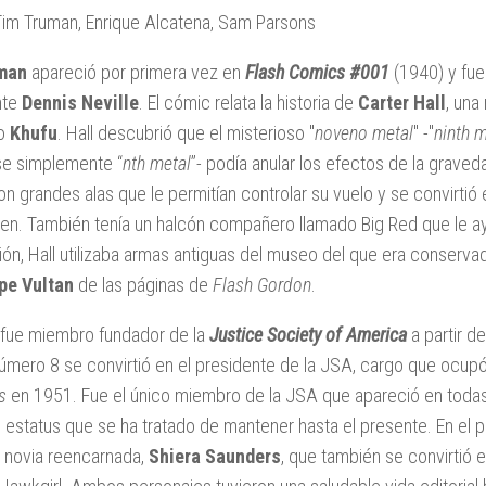
 Tim Truman, Enrique Alcatena, Sam Parsons
man
apareció por primera vez en
Flash Comics #001
(1940) y fue
nte
Dennis Neville
. El cómic relata la historia de
Carter Hall
, una
io
Khufu
. Hall descubrió que el misterioso "
noveno metal
" -"
ninth m
se simplemente “
nth metal
”- podía anular los efectos de la graveda
con grandes alas que le permitían controlar su vuelo y se convirti
men. También tenía un halcón compañero llamado Big Red que le a
ión, Hall utilizaba armas antiguas del museo del que era conservad
pe Vultan
de las páginas de
Flash Gordon
.
 fue miembro fundador de la
Justice Society of America
a partir d
número 8 se convirtió en el presidente de la JSA, cargo que ocupó 
s
en 1951. Fue el único miembro de la JSA que apareció en todas 
 estatus que se ha tratado de mantener hasta el presente. En el 
 novia reencarnada,
Shiera Saunders
, que también se convirtió 