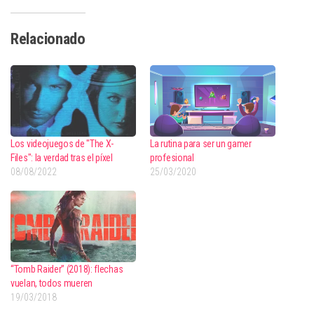
Relacionado
Los videojuegos de "The X-
La rutina para ser un gamer
Files": la verdad tras el píxel
profesional
08/08/2022
25/03/2020
“Tomb Raider” (2018): flechas
vuelan, todos mueren
19/03/2018