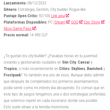
Lanzamiento:
08/12/2023
Género:
Estrategia, Gestión, City builder, Rogue-like.
Puntaje Open Critic:
92/100
Link aquí
Plataformas Disponibles:
PC (
Steam
,
GOG
,
Epic Store
,
Xbox Game Pass
)
Precio normal:
14.990 CLP
¿Te gustan los
city-builder
? ¿Pasabas horas en tu juventud
creando y gestionando ciudades en
Sim City
,
Caesar
y
Tropico
, o más recientemente en
Cities: Skylines
,
Banished
y
Frostpunk
? Yo también era uno de esos. Aunque debo admitir
que después de completados los primeros asentamientos
podía sentir como mi interés iba decayendo. Es común que en
este tipo de juegos tengamos una o dos estrategias preferidas
que solemos repetir en cada escenario donde sea posible.
Esto suele atraer a la temida monotonía