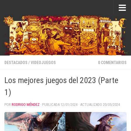
Saltar al contenido
DESTACADOS
/
VIDEOJUEGOS
0 COMENTARIOS
Los mejores juegos del 2023 (Parte
1)
POR
RODRIGO MÉNDEZ
· PUBLICADA
12/01/2024
· ACTUALIZADO
20/05/2024