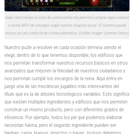
Cada cierto tiempo la visita de comerciantes nos permitirá comprar algún material
o receta difícil de conseguir según nuestra situación actual. El comercio puede
incluso ser una condición de victoria alternativa. (Crédito imagen: Eremite Games)
Nuestro puzle a resolver en cada ocasión termina siendo el
elegir, dentro de lo que tenemos disponible, los edificios que
nos permitan transformar nuestros recursos básicos en otros
avanzados que mejoren la felicidad de nuestros ciudadanos y
nos permitan cumplir los encargos de la reina. Aquí entra en
juego una de las mecánicas jugables más interesantes del
título que es la de árboles tecnológicos variables. Esto significa
que existen múltiples ingredientes y edificios que nos permiten
construir un mismo producto, pero con diferentes grados de
eficiencia. Por ejemplo, todos los
pie
que podemos elaborar
necesitan harina, pero el segundo ingrediente pueden ser
hierbas, carne, huevos, insectos o bayas. Incluso debemos