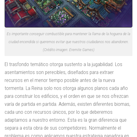
Es importante conseguir combustible para mantener la llama de la hoguera de la
ciudad encendida si queremos evitar que nuestros ciudadanos nos abandonen.
(Crédito imagen: Eremite Games)
El trasfondo temático otorga sustento a la jugabilidad. Los
asentamientos son perecibles, diseñados para extraer
recursos en el menor tiempo posible antes de la nueva
tormenta. La Reina solo nos otorga algunos planos cada año
para construir los edificios, y el orden en que se nos ofrezcan
varía de partida en partida. Además, existen diferentes biomas,
cada uno con recursos únicos, por lo que deberemos
adaptarnos a nuestro entorno. Esta es la gran diferencia que
separa a esta obra de sus competidores. Normalmente el
problema es como aplicamos nuestra estrategia ganadora en