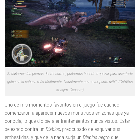
Si dañamos las piernas del monstruo, podremos hacerlo tropezar para asestarle
golpes a la cabeza más fácilmente. Usualmente su mayor punto débil. (Créditos
imagen: Capcom)
Uno de mis momentos favoritos en el juego fue cuando
comenzaron a aparecer nuevos monstruos en zonas que ya
conocía, lo que dio pie a enfrentamientos nunca vistos. Estar
peleando contra un
Diablos
, preocupado de esquivar sus
embestidas, y que de la nada surja un
Diablos negro
que