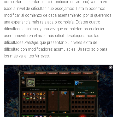
completar el asentamiento (condición de victoria) variara en
base al nivel de dificultad que escojamos. Esta la podemos
modificar al comienzo de cada asentamiento, por si queremos
una experiencia más relajada o compleja. Existen cuatro
dificultades básicas, y una vez que completamos cualquier
asentamiento en el nivel más difícil, desbloqueamos las
dificultades
Prestige
, que presentan 20 niveles extra de
dificultad con modificadores acumulables. Un reto solo para
los más valientes Virreyes.