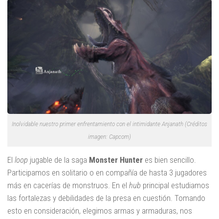
Inolvidable nuestro primer enfrentamiento con el intimidante Anjanath (Créditos
imagen: Capcom)
El
loop
jugable de la saga
Monster Hunter
es bien sencillo.
Participamos en solitario o en compañía de hasta 3 jugadores
más en cacerías de monstruos. En el
hub
principal estudiamos
las fortalezas y debilidades de la presa en cuestión. Tomando
esto en consideración, elegimos armas y armaduras, nos