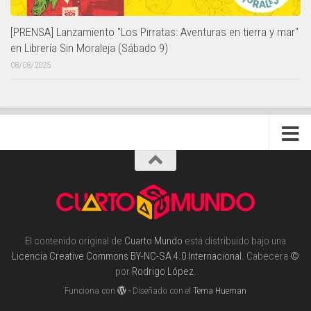
[PRENSA] Lanzamiento "Los Pirratas: Aventuras en tierra y mar"
en Librería Sin Moraleja (Sábado 9)
08/08/2025
El contenido original de
Cuarto Mundo
está distribuido bajo una
Licencia Creative Commons BY-NC-SA 4.0 Internacional
. Cabecera
©
por
Rodrigo López
.
Funciona con
- Diseñado con el
Tema Hueman