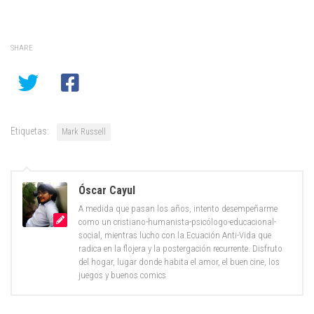
SHARE
Etiquetas:
Mark Russell
Óscar Cayul
A medida que pasan los años, intento desempeñarme
como un cristiano-humanista-psicólogo-educacional-
social, mientras lucho con la Ecuación Anti-Vida que
radica en la flojera y la postergación recurrente. Disfruto
del hogar, lugar donde habita el amor, el buen cine, los
juegos y buenos comics