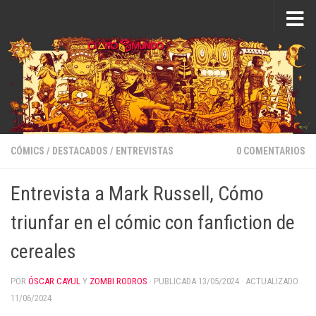
Saltar al contenido
CÓMICS
/
DESTACADOS
/
ENTREVISTAS
0 COMENTARIOS
Entrevista a Mark Russell, Cómo
triunfar en el cómic con fanfiction de
cereales
POR
ÓSCAR CAYUL
Y
ZOMBI RODROS
· PUBLICADA
13/05/2024
· ACTUALIZADO
11/06/2024