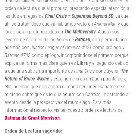
más sencilla es seguir solo lo escrito por Grant Morrison en el
orden de lectura que él propuso, prestando especial atención a
las dos entregas de
Final Crisis – Superman Beyond 3D
, ya que
ahí se tratan ideas que ya habíamos visto en
Animal Man
y que
luego serán profundizadas en
The Multiversity
. Ajustamos
levemente el orden de los
tie-ins
de
Batman
, complementando
además con
Justice League of America #021
como prólogo y
Batman #702
como epílogo, incorporándose el primero porque
explica de forma más clara quien es
Libra
y el segundo debido
a que una subtrama importante de
Final Crisis
concluye en
The
Return of Bruce Wayne
y este número es un buen puente para
ello, además que nos ahorra el mantener innecesariamente el
misterio sobre qué es lo que ocurre con Batman, mostrando al
evento desde la perspectiva del murciélago. Para más
información al respecto, visiten nuestro orden de lectura de
Batman de Grant Morrison
.
Orden de Lectura sugerido: