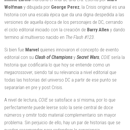
Wolfman
y dibujada por
George Perez
, la Crisis original es una
historia con una escala épica que da una digna despedida a las
versiones de aquella época de los personajes de DC, cerrando
el ciclo editorial iniciado con la creación de
Barry Allen
y dando
termino al multiverso nacido en
The Flash #123
.
Si bien fue
Marvel
quienes innovaron el concepto de evento
editorial con su
Clash of Champions
y
Secret Wars
,
COIE
sería la
historia que codificaría lo que hoy se entiende como un
megacrossover
, siendo tal su relevancia a nivel editorial que
todas las historias del universo DC a partir de ese punto se
separarían en pre y post Crisis.
A nivel de lectura,
COIE
se satisface a sí misma, por lo que
perfectamente puede leerse solo la serie central de doce
números y omitir todo material complementario sin mayor
problema. Sin perjuicio de ello, hay un par de historias que se
pueden recomendar para redondear la experiencia.