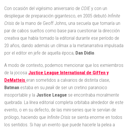
Con ocasión del vigésimo aniversario de
COIE
y con un
despliegue de preparación gigantesco, en 2005 debutó
Infinite
Crisis
de la mano de Geoff Johns, una secuela que tomaría un
par de cabos sueltos como base para cuestionar la dirección
creativa que había tomado la editorial durante ese período de
20 años, dando además un clímax a la metanarrativa impulsada
por el editor en jefe de aquella época,
Dan Didio
.
A modo de contexto, podemos mencionar que los exmiembros
de la jocosa
Justice League International de Giffen y
DeMatteis
eran sometidos a calvarios de distinta clase,
Batman
estaba en su
peak
de ser un cretino paranoico
insoportable y la
Justice League
se encontraba moralmente
quebrada. La línea editorial completa orbitaba alrededor de este
evento, o en su defecto, de las mini-series que le servían de
prólogo, haciendo que
Infinite Crisis
se sienta enorme en todos
los sentidos. Si hay un evento que puede hacerle la pelea a