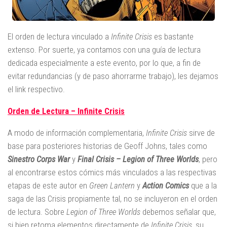
El orden de lectura vinculado a
Infinite Crisis
es bastante
extenso. Por suerte, ya contamos con una guía de lectura
dedicada especialmente a este evento, por lo que, a fin de
evitar redundancias (y de paso ahorrarme trabajo), les dejamos
el link respectivo.
Orden de Lectura – Infinite Crisis
A modo de información complementaria,
Infinite Crisis
sirve de
base para posteriores historias de Geoff Johns, tales como
Sinestro Corps War
y
Final Crisis – Legion of Three Worlds
, pero
al encontrarse estos cómics más vinculados a las respectivas
etapas de este autor en
Green Lantern
y
Action Comics
que a la
saga de las Crisis propiamente tal, no se incluyeron en el orden
de lectura. Sobre
Legion of Three Worlds
debemos señalar que,
si bien retoma elementos directamente de
Infinite Crisis
, su