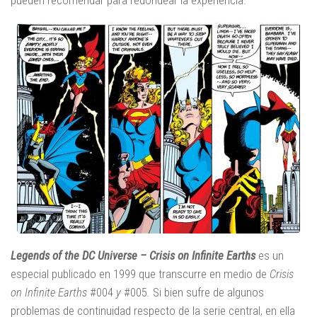
Legends of the DC Universe – Crisis on Infinite Earths
es un
especial publicado en 1999 que transcurre en medio de
Crisis
on Infinite Earths
#004
y
#005
.
Si bien sufre de algunos
problemas de continuidad respecto de la serie central, en ella