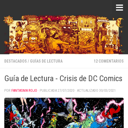
Saltar al contenido
DESTACADOS
/
GUÍAS DE LECTURA
12 COMENTARIOS
Guía de Lectura - Crisis de DC Comics
POR
FANTASMA ROJO
· PUBLICADA
27/07/2020
· ACTUALIZADO
30/03/2021