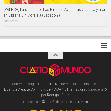
[PRENSA] Lanzamiento "Los Pirratas: Aventuras en tierra y mar"
en Librería Sin Moraleja (Sábado 9)
08/08/2025
El contenido original de
Cuarto Mundo
está distribuido bajo una
Licencia Creative Commons BY-NC-SA 4.0 Internacional
. Cabecera
©
por
Rodrigo López
.
Funciona con
- Diseñado con el
Tema Hueman