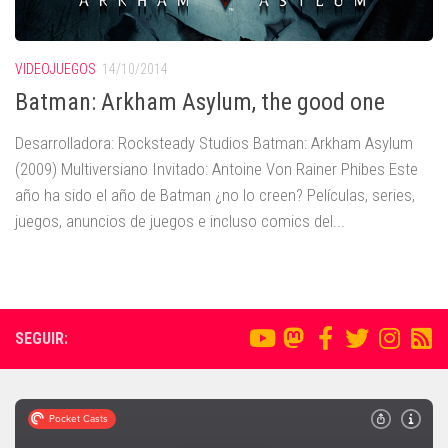
VIDEOJUEGOS
14/10/2014
Batman: Arkham Asylum, the good one
Desarrolladora: Rocksteady Studios Batman: Arkham Asylum
(2009) Multiversiano Invitado: Antoine Von Rainer Phibes Este
año ha sido el año de Batman ¿no lo creen? Películas, series,
juegos, anuncios de juegos e incluso comics del...
SEGUIR: