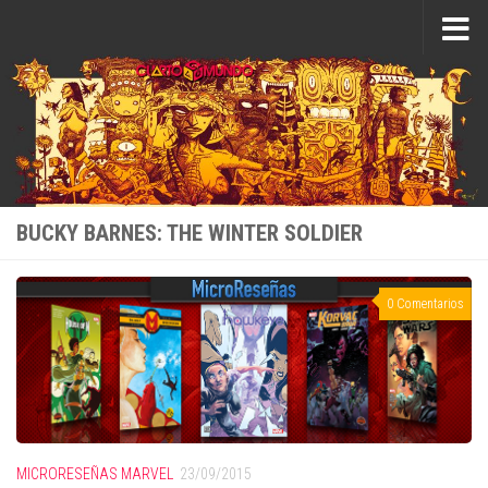
Saltar al contenido
BUCKY BARNES: THE WINTER SOLDIER
0 Comentarios
MICRORESEÑAS MARVEL
23/09/2015