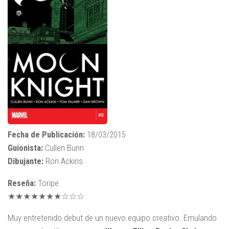
Fecha de Publicación:
18/03/2015
Guionista:
Cullen Bunn
Dibujante:
Ron Ackins
Reseña:
Toripe
★★★★★★★☆☆☆
Muy entretenido debut de un nuevo equipo creativo. Emulando