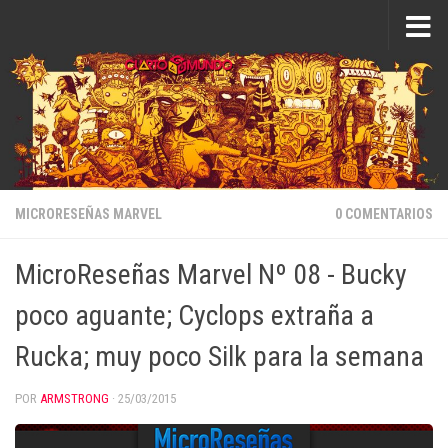
Saltar al contenido
MICRORESEÑAS MARVEL
0 COMENTARIOS
MicroReseñas Marvel Nº 08 - Bucky
poco aguante; Cyclops extraña a
Rucka; muy poco Silk para la semana
POR
ARMSTRONG
·
25/03/2015