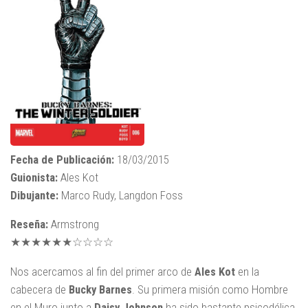
Fecha de Publicación:
18/03/2015
Guionista:
Ales Kot
Dibujante:
Marco Rudy, Langdon Foss
Reseña:
Armstrong
★★★★★★☆☆☆☆
Nos acercamos al fin del primer arco de
Ales Kot
en la
cabecera de
Bucky Barnes
. Su primera misión como Hombre
en el Muro junto a
Daisy Johnson
ha sido bastante psicodélica,