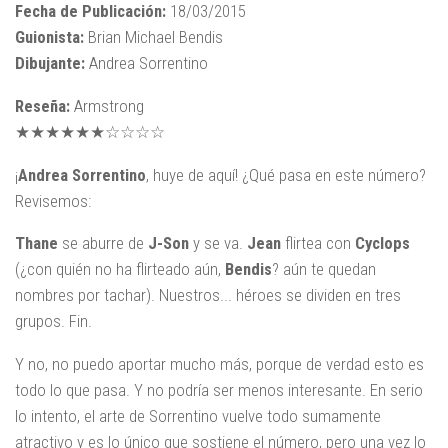
Fecha de Publicación:
18/03/2015
Guionista:
Brian Michael Bendis
Dibujante:
Andrea Sorrentino
Reseña:
Armstrong
★★★★★★☆☆☆☆
¡
Andrea Sorrentino
, huye de aquí! ¿Qué pasa en este número?
Revisemos:
Thane
se aburre de
J-Son
y se va.
Jean
flirtea con
Cyclops
(¿con quién no ha flirteado aún,
Bendis
? aún te quedan
nombres por tachar). Nuestros... héroes se dividen en tres
grupos. Fin.
Y no, no puedo aportar mucho más, porque de verdad esto es
todo lo que pasa. Y no podría ser menos interesante. En serio
lo intento, el arte de Sorrentino vuelve todo sumamente
atractivo y es lo único que sostiene el número, pero una vez lo