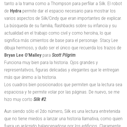
tanto a la trama como a Thompson para perfilar a Silk. El robot
de
Hydra
permite dar el espacio necesario para mostrar los
varios aspectos de Silk/Cindy que eran importantes de explicar.
La búsqueda de su familia, flashbacks sobre su infancia y su
actualidad en el trabajo como civil y como heroína, lo que
significa más cimientos de base para el personaje. Stacy Lee
dibuja hermoso, y dudo ser el único que recuerda los trazos de
Bryan Lee O'Malley
para
Scott Pilgrim
.
Funciona muy bien para la historia. Ojos grandes y
representativos, figuras delicadas y elegantes que le entregan
más que ánimo a la historia.
Los cuadros bien posicionados que permiten que la lectura sea
espaciosa y te permite volar por las páginas. De nuevo, se me
hizo muy corto
Silk #2
.
Aun siendo sólo el 2do número, Silk es una lectura entretenida
que no tiene miedos a lanzar una historia llamativa, como quien
fuera un arácnido balancenadose por los edificios. Claramente,