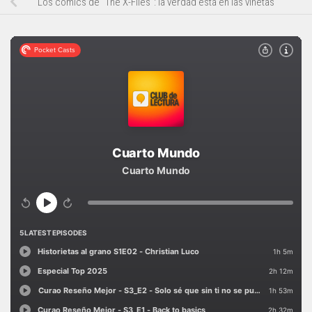
Los cómics de "The X-Files": la verdad está en las viñetas