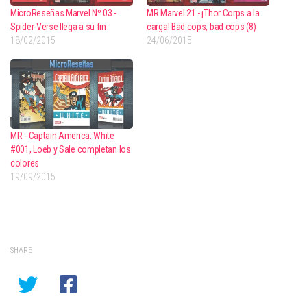
MicroReseñas Marvel Nº 03 -
MR Marvel 21 - ¡Thor Corps a la
Spider-Verse llega a su fin
carga! Bad cops, bad cops (8)
18/02/2015
24/06/2015
MR - Captain America: White
#001, Loeb y Sale completan los
colores
19/09/2015
SHARE