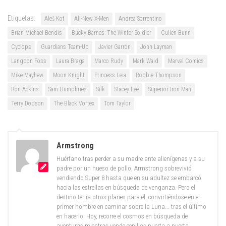
Etiquetas:
Aleš Kot
All-New X-Men
Andrea Sorrentino
Brian Michael Bendis
Bucky Barnes: The Winter Soldier
Cullen Bunn
Cyclops
Guardians Team-Up
Javier Garrón
John Layman
Langdon Foss
Laura Braga
Marco Rudy
Mark Waid
Marvel Comics
Mike Mayhew
Moon Knight
Princess Leia
Robbie Thompson
Ron Ackins
Sam Humphries
Silk
Stacey Lee
Superior Iron Man
Terry Dodson
The Black Vortex
Tom Taylor
Armstrong
Huérfano tras perder a su madre ante alienígenas y a su
padre por un hueso de pollo, Armstrong sobrevivió
vendiendo Super 8 hasta que en su adultez se embarcó
hacia las estrellas en búsqueda de venganza. Pero el
destino tenía otros planes para él, convirtiéndose en el
primer hombre en caminar sobre la Luna... tras el último
en hacerlo. Hoy, recorre el cosmos en búsqueda de
aventuras mientras vende cepillos puerta a puerta,