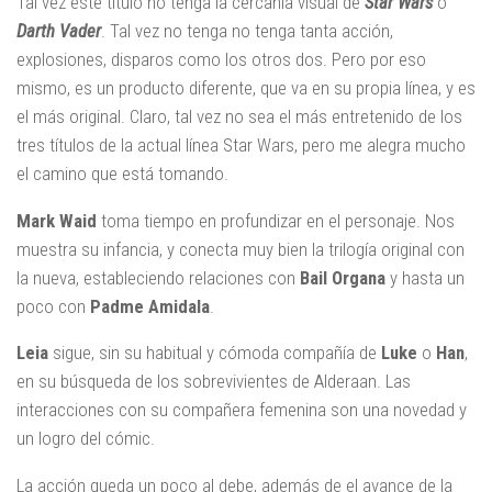
Tal vez este título no tenga la cercanía visual de
Star
Wars
o
Darth
Vader
. Tal vez no tenga no tenga tanta acción,
explosiones, disparos como los otros dos. Pero por eso
mismo, es un producto diferente, que va en su propia línea, y es
el más original. Claro, tal vez no sea el más entretenido de los
tres títulos de la actual línea Star Wars, pero me alegra mucho
el camino que está tomando.
Mark
Waid
toma tiempo en profundizar en el personaje. Nos
muestra su infancia, y conecta muy bien la trilogía original con
la nueva, estableciendo relaciones con
Bail
Organa
y hasta un
poco con
Padme
Amidala
.
Leia
sigue, sin su habitual y cómoda compañía de
Luke
o
Han
,
en su búsqueda de los sobrevivientes de Alderaan. Las
interacciones con su compañera femenina son una novedad y
un logro del cómic.
La acción queda un poco al debe, además de el avance de la