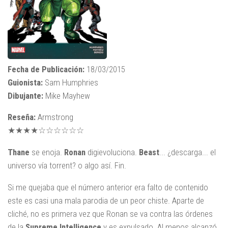
Fecha de Publicación:
18/03/2015
Guionista:
Sam Humphries
Dibujante:
Mike Mayhew
Reseña:
Armstrong
★★★★☆☆☆☆☆☆
Thane
se enoja.
Ronan
digievoluciona.
Beast
... ¿descarga... el
universo vía torrent? o algo así. Fin.
Si me quejaba que el número anterior era falto de contenido
este es casi una mala parodia de un peor chiste. Aparte de
cliché, no es primera vez que Ronan se va contra las órdenes
de la
Supreme Intelligence
y es expulsado. Al menos alcanzó