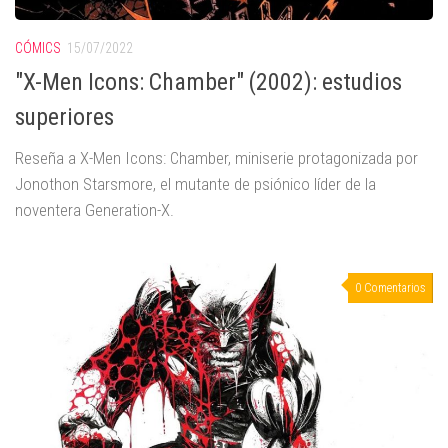
CÓMICS
15/07/2022
"X-Men Icons: Chamber" (2002): estudios
superiores
Reseña a X-Men Icons: Chamber, miniserie protagonizada por
Jonothon Starsmore, el mutante de psiónico líder de la
noventera Generation-X.
0 Comentarios