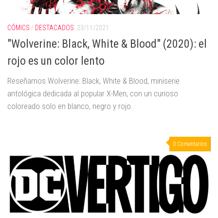
CÓMICS
/
DESTACADOS
23/11/2021
"Wolverine: Black, White & Blood" (2020): el
rojo es un color lento
Reseñamos Wolverine: Black, White & Blood, miniserie
antológica dedicada al popular X-Men, con un curioso
coloreado solo en blanco, negro y rojo.
0 Comentarios