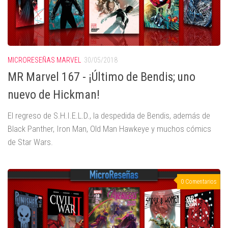
MICRORESEÑAS MARVEL
30/05/2018
MR Marvel 167 - ¡Último de Bendis; uno
nuevo de Hickman!
El regreso de S.H.I.E.L.D., la despedida de Bendis, además de
Black Panther, Iron Man, Old Man Hawkeye y muchos cómics
de Star Wars.
0 Comentarios