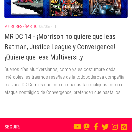
MICRORESEÑAS DC
06/05/2015
MR DC 14 - ¡Morrison no quiere que leas
Batman, Justice League y Convergence!
¡Quiere que leas Multiversity!
Buenos días Multiversianos, como ya es costumbre cada
miércoles les traemos reseñas de la todopoderosa compañía
malvada DC Comics que con campañas tan malignas como el
ataque nostálgico de Convergence, pretenden que hasta los...
SEGUIR: