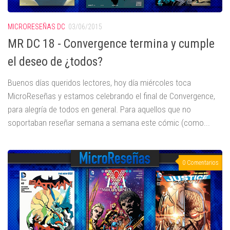
MICRORESEÑAS DC
03/06/2015
MR DC 18 - Convergence termina y cumple
el deseo de ¿todos?
Buenos días queridos lectores, hoy día miércoles toca
MicroReseñas y estamos celebrando el final de Convergence,
para alegría de todos en general. Para aquellos que no
soportaban reseñar semana a semana este cómic (como...
0 Comentarios