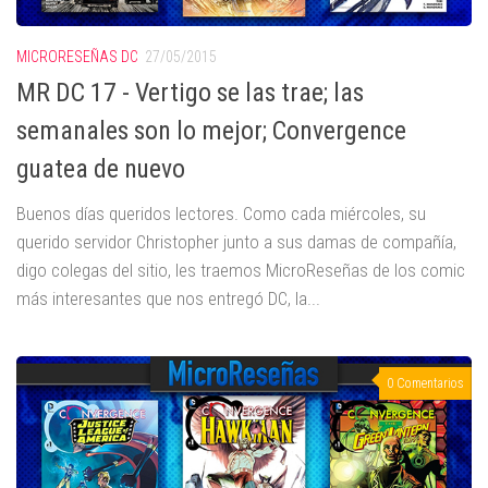
MICRORESEÑAS DC
27/05/2015
MR DC 17 - Vertigo se las trae; las
semanales son lo mejor; Convergence
guatea de nuevo
Buenos días queridos lectores. Como cada miércoles, su
querido servidor Christopher junto a sus damas de compañía,
digo colegas del sitio, les traemos MicroReseñas de los comic
más interesantes que nos entregó DC, la...
0 Comentarios