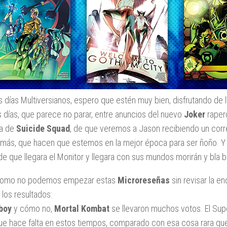
 días Multiversianos, espero que estén muy bien, disfrutando de
s días, que parece no parar, entre anuncios del nuevo
Joker
rapero
la de
Suicide Squad
, de que veremos a Jason recibiendo un corr
más, que hacen que estemos en la mejor época para ser ñoño. 
de que llegara el Monitor y llegara con sus mundos morirán y bla bl
como no podemos empezar estas
Microreseñas
sin revisar la 
 los resultados:
boy
y cómo no,
Mortal Kombat
se llevaron muchos votos. El Sup
ue hace falta en estos tiempos, comparado con esa cosa rara q