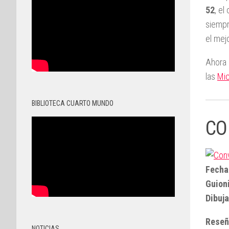
52
, el
siempr
el mej
Ahora 
las
Mic
BIBLIOTECA CUARTO MUNDO
CO
Fecha
Guioni
Dibuja
Reseñ
NOTICIAS