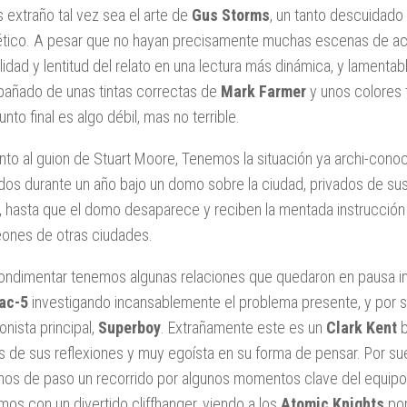
 extraño tal vez sea el arte de
Gus Storms
, un tanto descuidado
tico. A pesar que no hayan precisamente muchas escenas de acci
ilidad y lentitud del relato en una lectura más dinámica, y lamenta
ñado de unas tintas correctas de
Mark Farmer
y unos colores 
unto final es algo débil, mas no terrible.
nto al guion de Stuart Moore, Tenemos la situación ya archi-cono
dos durante un año bajo un domo sobre la ciudad, privados de sus
, hasta que el domo desaparece y reciben la mentada instrucció
nes de otras ciudades.
ondimentar tenemos algunas relaciones que quedaron en pausa in
iac-5
investigando incansablemente el problema presente, y por s
onista principal,
Superboy
. Extrañamente este es un
Clark Kent
b
s de sus reflexiones y muy egoísta en su forma de pensar. Por su
os de paso un recorrido por algunos momentos clave del equipo
os con un divertido cliffhanger, viendo a los
Atomic Knights
por