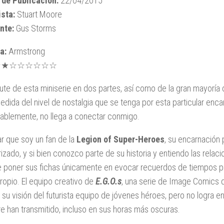
 de Publicación:
22/04/2015
sta:
Stuart Moore
nte:
Gus Storms
a:
Armstrong
★★☆☆☆☆☆☆
frute de esta miniserie en dos partes, así como de la gran mayoría
edida del nivel de nostalgia que se tenga por esta particular enc
ablemente, no llega a conectar conmigo.
r que soy un fan de la
Legion of Super-Heroes
, su encarnación 
arizado, y si bien conozco parte de su historia y entiendo las relac
 poner sus fichas únicamente en evocar recuerdos de tiempos pre
propio. El equipo creativo de
E.G.O.s
, una serie de Image Comics 
 su visión del futurista equipo de jóvenes héroes, pero no logra enl
e han transmitido, incluso en sus horas más oscuras.