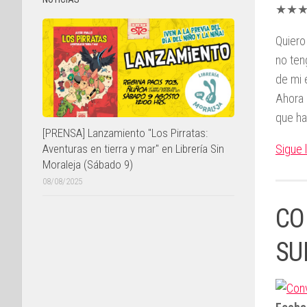
★★
Quiero
no ten
de mi 
Ahora 
que ha
[PRENSA] Lanzamiento "Los Pirratas:
Aventuras en tierra y mar" en Librería Sin
Sigue
Moraleja (Sábado 9)
08/08/2025
CO
SU