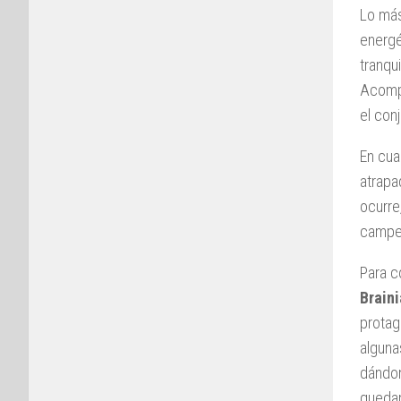
Lo más
energé
tranqu
Acompa
el conj
En cua
atrapa
ocurre
campeo
Para c
Brain
protag
alguna
dándon
quedam