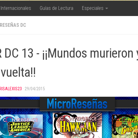
 Internacionales
Guías de Lectura
Especiales
RESEÑAS DC
 DC 13 - ¡¡Mundos murieron 
vuelta!!
RISALEXIS23
·
29/04/2015