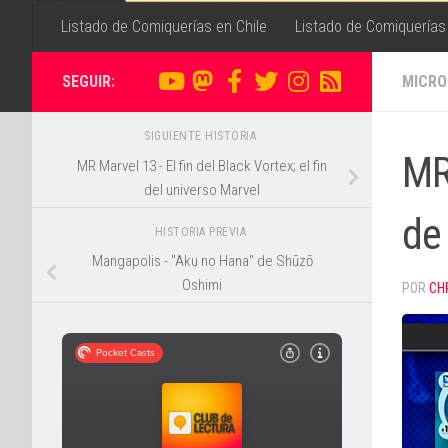
Listado de Comiquerías en Chile
Listado de Comiquerías
SEGUIR:
MICRO
SIGUIENTE HISTORIA
MR
MR Marvel 13 - El fin del Black Vortex; el fin
del universo Marvel
de 
HISTORIA PREVIA
Mangapolis - "Aku no Hana" de Shūzō
Oshimi
POR
CH