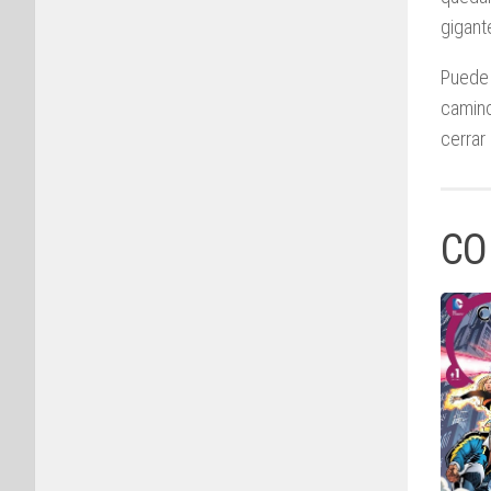
gigant
Puede
camino
cerrar
CO