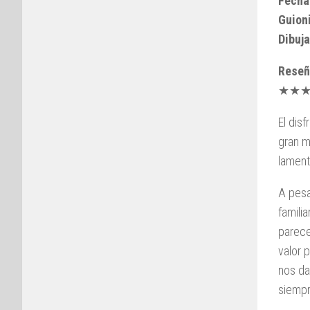
Fecha
Guioni
Dibuja
Reseñ
★★
El dis
gran m
lament
A pesa
famili
parece
valor 
nos da
siempr