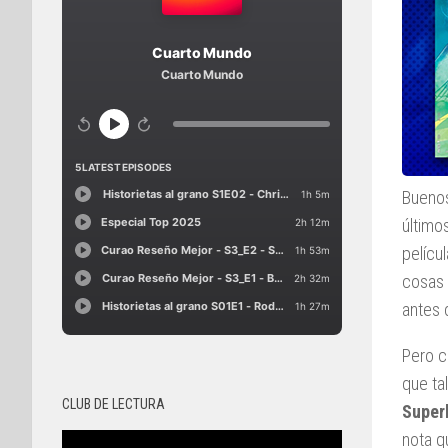
Buenos
último
pelícu
cosas 
antes 
Pero 
que tal
CLUB DE LECTURA
Super
nota q