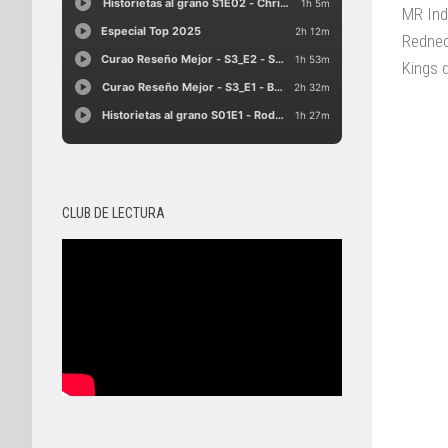
MR Ind
Rednec
Kings 
CLUB DE LECTURA