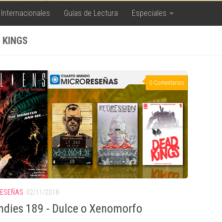
 Internacionales
Guías de Lectura
Especiales
 KINGS
0 Comentarios
RESEÑAS
02/11/2018
ndies 189 - Dulce o Xenomorfo