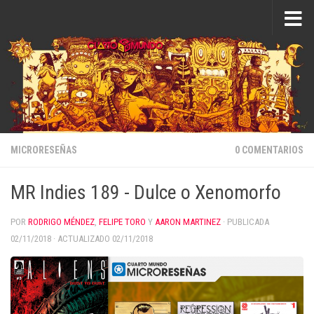
Saltar al contenido
MICRORESEÑAS
0 COMENTARIOS
MR Indies 189 - Dulce o Xenomorfo
POR
RODRIGO MÉNDEZ
,
FELIPE TORO
Y
AARON MARTINEZ
· PUBLICADA
02/11/2018
· ACTUALIZADO
02/11/2018