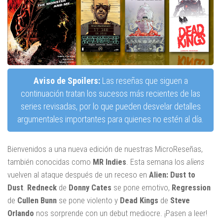
Aviso de Spoilers:
Las reseñas que siguen a
continuación tratan los sucesos más recientes de las
series revisadas, por lo que pueden desvelar detalles
argumentales importantes para quienes no estén al día.
Bienvenidos a una nueva edición de nuestras MicroReseñas,
también conocidas como
MR Indies
. Esta semana los
aliens
vuelven al ataque después de un receso en
Alien: Dust to
Dust
.
Redneck
de
Donny
Cates
se pone emotivo,
Regression
de
Cullen
Bunn
se pone violento y
Dead
Kings
de
Steve
Orlando
nos sorprende con un debut mediocre. ¡Pasen a leer!