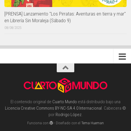
[PRENSA] Lanzamiento "Los Pirratas: Aventuras en tierra y mar"
en Librería Sin Moraleja (Sábado 9)
08/08/2025
El contenido original de
Cuarto Mundo
está distribuido bajo una
Licencia Creative Commons BY-NC-SA 4.0 Internacional
. Cabecera
©
por
Rodrigo López
.
Funciona con
- Diseñado con el
Tema Hueman