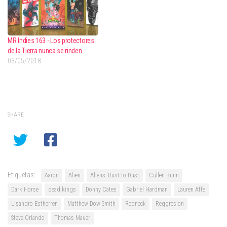
MR Indies 163 - Los protectores
de la Tierra nunca se rinden
03/05/2018
SHARE
Etiquetas:
Aaron
Alien
Aliens: Dust to Dust
Cullen Bunn
Dark Horse
dead kings
Donny Cates
Gabriel Hardman
Lauren Affe
Lisandro Estherren
Matthew Dow Smith
Redneck
Reggresion
Steve Orlando
Thomas Mauer