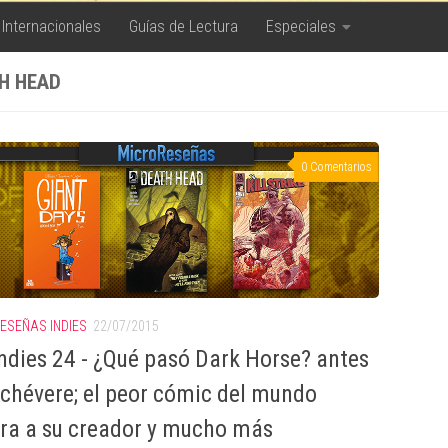
 Internacionales
Guías de Lectura
Especiales
H HEAD
0 Comentarios
ESEÑAS INDIES
22/07/2015
ndies 24 - ¿Qué pasó Dark Horse? antes
 chévere; el peor cómic del mundo
ra a su creador y mucho más