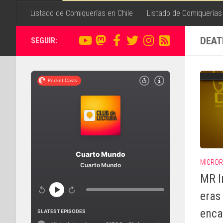
Listado de Comiquerías en Chile
Listado de Comiquerías
DEAT
SEGUIR:
MICROR
MR I
eras
enca