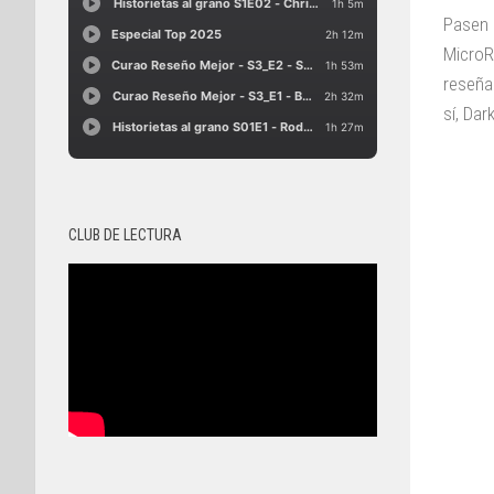
Pasen 
MicroR
reseñas
sí, Da
CLUB DE LECTURA