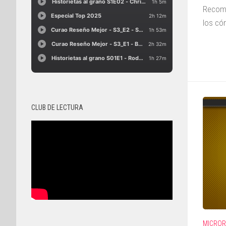
Recome
los có
CLUB DE LECTURA
MICROR