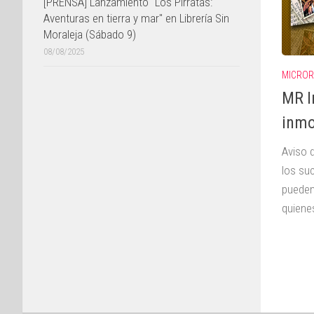
[PRENSA] Lanzamiento "Los Pirratas:
Aventuras en tierra y mar" en Librería Sin
Moraleja (Sábado 9)
08/08/2025
MICROR
MR I
inmor
Aviso 
los su
pueden
quiene