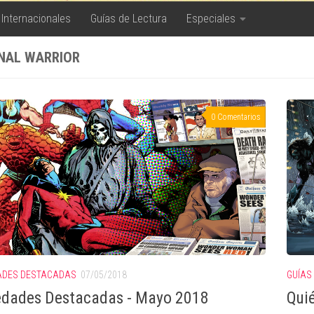
 Internacionales
Guías de Lectura
Especiales
NAL WARRIOR
0 Comentarios
GUÍAS
ADES DESTACADAS
07/05/2018
Quié
dades Destacadas - Mayo 2018