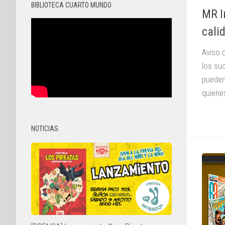
BIBLIOTECA CUARTO MUNDO
MR I
cali
Aviso 
los su
pueden
quienes
NOTICIAS