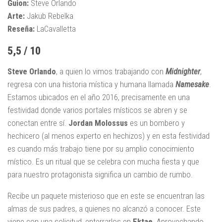
Guion:
Steve Orlando
Arte:
Jakub Rebelka
Reseña:
LaCavalletta
5,5 / 10
Steve Orlando
, a quien lo vimos trabajando con
Midnighter
,
regresa con una historia mística y humana llamada
Namesake
.
Estamos ubicados en el año 2016, precisamente en una
festividad donde varios portales místicos se abren y se
conectan entre sí.
Jordan Molossus
es un bombero y
hechicero (al menos experto en hechizos) y en esta festividad
es cuando más trabajo tiene por su amplio conocimiento
místico. Es un ritual que se celebra con mucha fiesta y que
para nuestro protagonista significa un cambio de rumbo.
Recibe un paquete misterioso que en este se encuentran las
almas de sus padres, a quienes no alcanzó a conocer. Este
viene con una solicitud, enterrarlos en
Ektae
. Aprovechando