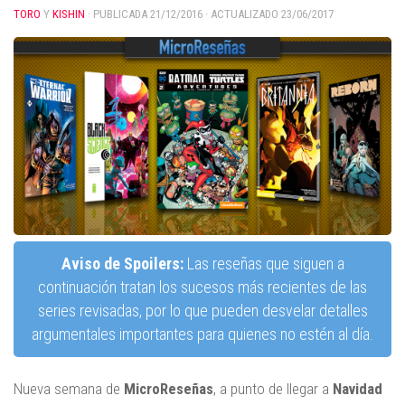
TORO
Y
KISHIN
· PUBLICADA
21/12/2016
· ACTUALIZADO
23/06/2017
Aviso de Spoilers:
Las reseñas que siguen a
continuación tratan los sucesos más recientes de las
series revisadas, por lo que pueden desvelar detalles
argumentales importantes para quienes no estén al día.
Nueva semana de
MicroReseñas
, a punto de llegar a
Navidad