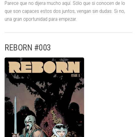
Parece que no dijera mucho aquí. Sólo que si conocen de lo
que son capaces estos dos juntos, vengan sin dudas. Si no,
una gran oportunidad para empezar.
REBORN #003