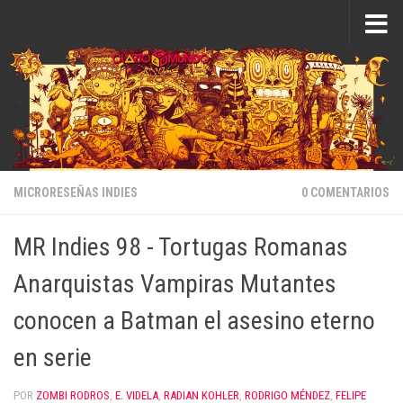
Saltar al contenido
MICRORESEÑAS INDIES
0 COMENTARIOS
MR Indies 98 - Tortugas Romanas
Anarquistas Vampiras Mutantes
conocen a Batman el asesino eterno
en serie
POR
ZOMBI RODROS
,
E. VIDELA
,
RADIAN KOHLER
,
RODRIGO MÉNDEZ
,
FELIPE