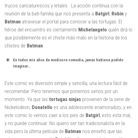
trucos caricaturescos y letales . La acción continua con la
reunión de la bati-familia que nos presenta a
Batgirl
,
Robin
y
Batman
atravesar el portal para conocer a las tortugas. El
héroe del encuentro es ciertamente
Michelangelo
quién dirá lo
que posiblemente es el chiste más malo en la historia de los
chistes de
Batman
.
En todos mis años de mediocre comedia, jamás hubiese podido
imaginar…
Este comic es diversión simple y sencilla, una lectura fácil de
recomendar. Pero tenemos que ponernos serios por un
momento. Ya que las
tortugas ninjas
provienen de la serie de
Nickelodeon,
Donatello
es una adolescente enamoradizo, y en
este comic lo vemos caer a los pies de
Batgirl
, esto esta mal,
y no puede continuar. No quiero ser tan tradicionalista en la
vida pero la última película de
Batman
nos enseñó que las