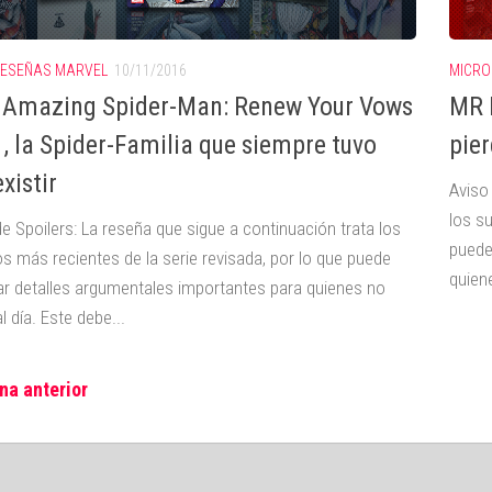
ESEÑAS MARVEL
10/11/2016
MICRO
 Amazing Spider-Man: Renew Your Vows
MR 
, la Spider-Familia que siempre tuvo
pie
xistir
Aviso
los s
e Spoilers: La reseña que sigue a continuación trata los
puede
s más recientes de la serie revisada, por lo que puede
quiene
ar detalles argumentales importantes para quienes no
l día. Este debe...
na anterior