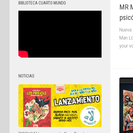
BIBLIOTECA CUARTO MUNDO
MR M
psic
Nueva 
Man Lo
your v
NOTICIAS