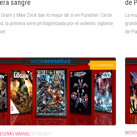
era sangre
de 
Grant y Mike Zeck dan lo mejor de sí en Punisher: Circle
La mu
d, la primera serie protagonizada por el violento vigilante
grand
vel.
de Pla
0 Comentarios
MICRO
ESEÑAS MARVEL
21/06/2017