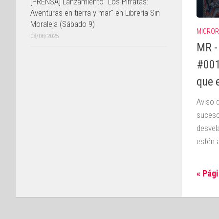
[PRENSA] Lanzamiento "Los Pirratas:
Aventuras en tierra y mar" en Librería Sin
Moraleja (Sábado 9)
MICROR
08/08/2025
MR -
#001
que e
Aviso d
suceso
desvel
estén a
« Pági