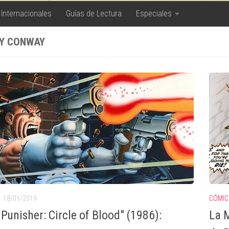
 Internacionales
Guías de Lectura
Especiales
Y CONWAY
18/01/2019
CÓMIC
 Punisher: Circle of Blood" (1986):
La M