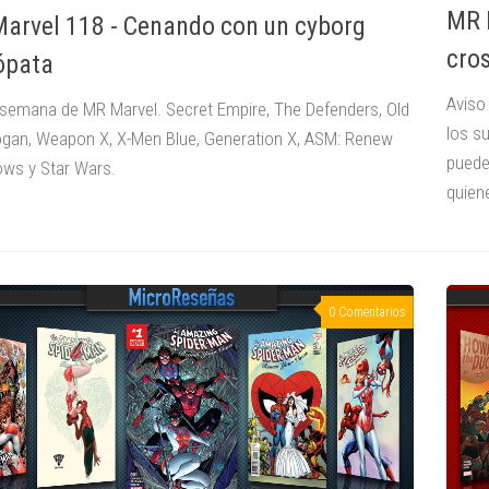
MR 
arvel 118 - Cenando con un cyborg
cro
ópata
Aviso
semana de MR Marvel. Secret Empire, The Defenders, Old
los s
gan, Weapon X, X-Men Blue, Generation X, ASM: Renew
puede
ows y Star Wars.
quiene
0 Comentarios