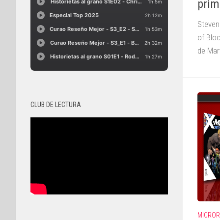
prim
Steven 
of Bloo
de Mar
CLUB DE LECTURA
MICROR