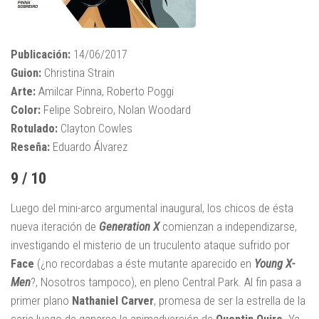
Publicación:
14/06/2017
Guion:
Christina Strain
Arte:
Amilcar Pinna, Roberto Poggi
Color:
Felipe Sobreiro, Nolan Woodard
Rotulado:
Clayton Cowles
Reseña:
Eduardo Álvarez
9 / 10
Luego del mini-arco argumental inaugural, los chicos de ésta
nueva iteración de
Generation X
comienzan a independizarse,
investigando el misterio de un truculento ataque sufrido por
Face
(¿no recordabas a éste mutante aparecido en
Young X-
Men
?, Nosotros tampoco), en pleno Central Park. Al fin pasa a
primer plano
Nathaniel Carver
, promesa de ser la estrella de la
serie luego de ganarse la animadversión de
Quentin Quire
. Ya