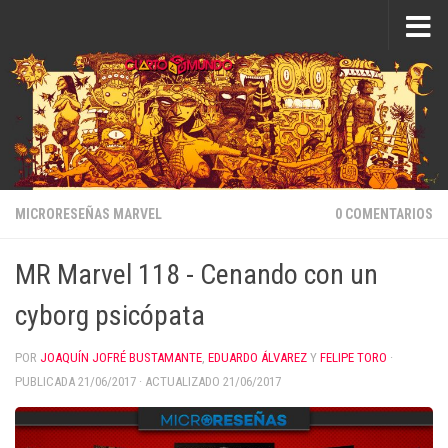
Saltar al contenido
MICRORESEÑAS MARVEL
0 COMENTARIOS
MR Marvel 118 - Cenando con un
cyborg psicópata
POR
JOAQUÍN JOFRÉ BUSTAMANTE
,
EDUARDO ÁLVAREZ
Y
FELIPE TORO
·
PUBLICADA
21/06/2017
· ACTUALIZADO
21/06/2017