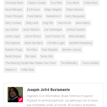
Christina Strain
Clayton Cowles
Cory Petit
Cory Smith
Cullen Bunn
David Márquez
Ed Brisson
Edgar Delgado
Felipe Sobreiro
Frank D'Armata
Frank Martin
Generation X
Gerry Alanguilan
Gerry Conway
Greg Land
Greg Pak
Irma Knivila
Jason Aaron
Jay Leisten
Jesús Aburtov
Joe Caramagna
Joshua Cassara
Julian Lopez
Justin Ponsor
Leinil Francis Yu
Mike Deodato
Nick Spencer
Nolan Woodard
Old Man Logan
Rachelle Rosenberg
Roberto Poggi
Rod Reis
Ryan Stegman
Salvador Larroca
Secret Empire
Star Wars
Sunny Gho
The Amazing Spider-Man: Renew Your Vows
The Defenders
Travis Lanham
Weapon X
X-Men Blue
Joaquín Jofré Bustamante
Ingeniero Civil Informático. Bruce Timm es mi pastor.
Psyduck mi animal espiritual. Las pelirrojas son lo único
que mantienen unido al mundo. Al Universo le encanta