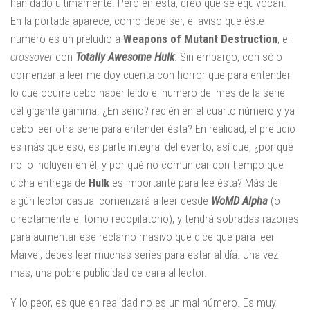
han dado últimamente. Pero en ésta, creo que se equivocan.
En la portada aparece, como debe ser, el aviso que éste
numero es un preludio a
Weapons of Mutant Destruction
, el
crossover
con
Totally Awesome Hulk
. Sin embargo, con sólo
comenzar a leer me doy cuenta con horror que para entender
lo que ocurre debo haber leído el numero del mes de la serie
del gigante gamma. ¿En serio? recién en el cuarto número y ya
debo leer otra serie para entender ésta? En realidad, el preludio
es más que eso, es parte integral del evento, así que, ¿por qué
no lo incluyen en él, y por qué no comunicar con tiempo que
dicha entrega de
Hulk
es importante para lee ésta? Más de
algún lector casual comenzará a leer desde
WoMD Alpha
(o
directamente el tomo recopilatorio), y tendrá sobradas razones
para aumentar ese reclamo masivo que dice que para leer
Marvel, debes leer muchas series para estar al día. Una vez
mas, una pobre publicidad de cara al lector.
Y lo peor, es que en realidad no es un mal número. Es muy