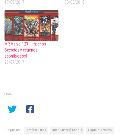
17/05/2017
08/08/2018
MR Marvel 123 - ¡Imperios
Secretos y estrenos
asombrosos!
26/07/2017
SHARE
Etiquetas:
Amilcar Pinna
Brian Michael Bendis
Captain America