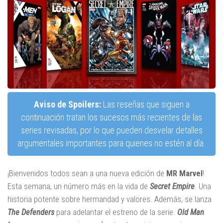
Aviso de Spoilers:
Las reseñas que siguen a
continuación tratan los sucesos más recientes de las
series revisadas, por lo que pueden desvelar detalles
argumentales importantes para quienes no estén al día.
¡Bienvenidos todos sean a una nueva edición de
MR Marvel
!
Esta semana, un número más en la vida de
Secret Empire
. Una
historia potente sobre hermandad y valores. Además, se lanza
The Defenders
para adelantar el estreno de la serie.
Old Man