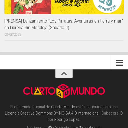
[PRENSA] Lanzamiento "Los Pirratas: Aventuras en tierra y mar"
en Librería Sin Moraleja (Sábado 9)
08/08/2025
El contenido original de
Cuarto Mundo
está distribuido bajo una
Licencia Creative Commons BY-NC-SA 4.0 Internacional
. Cabecera
©
por
Rodrigo López
.
Funciona con
- Diseñado con el
Tema Hueman