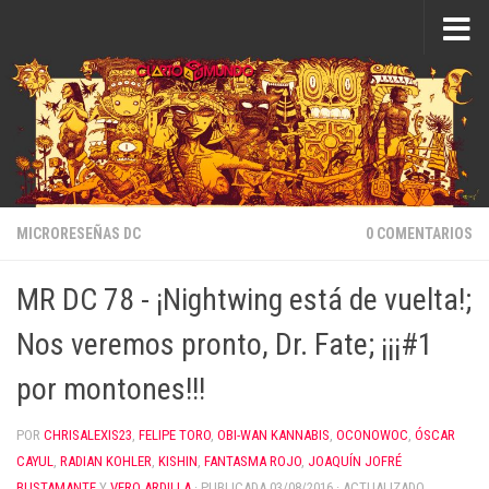
Saltar al contenido
MICRORESEÑAS DC
0 COMENTARIOS
MR DC 78 - ¡Nightwing está de vuelta!;
Nos veremos pronto, Dr. Fate; ¡¡¡#1
por montones!!!
POR
CHRISALEXIS23
,
FELIPE TORO
,
OBI-WAN KANNABIS
,
OCONOWOC
,
ÓSCAR
CAYUL
,
RADIAN KOHLER
,
KISHIN
,
FANTASMA ROJO
,
JOAQUÍN JOFRÉ
BUSTAMANTE
Y
VERO ARDILLA
· PUBLICADA
03/08/2016
· ACTUALIZADO