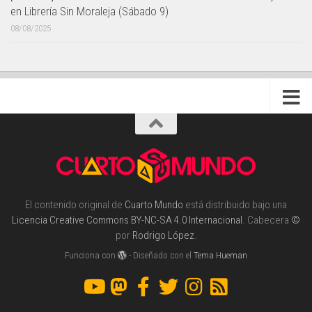
en Librería Sin Moraleja (Sábado 9)
08/08/2025
El contenido original de
Cuarto Mundo
está distribuido bajo una
Licencia Creative Commons BY-NC-SA 4.0 Internacional
. Cabecera
©
por
Rodrigo López
.
Funciona con
- Diseñado con el
Tema Hueman