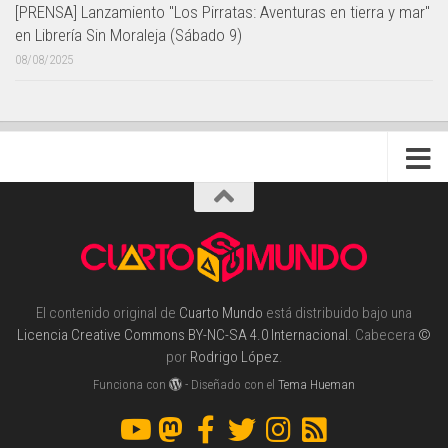
[PRENSA] Lanzamiento "Los Pirratas: Aventuras en tierra y mar"
en Librería Sin Moraleja (Sábado 9)
08/08/2025
El contenido original de
Cuarto Mundo
está distribuido bajo una
Licencia Creative Commons BY-NC-SA 4.0 Internacional
. Cabecera
©
por
Rodrigo López
.
Funciona con
- Diseñado con el
Tema Hueman