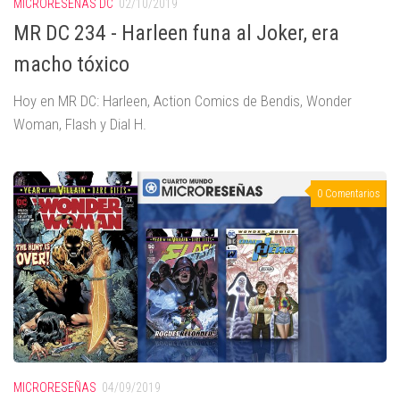
MICRORESEÑAS DC
02/10/2019
MR DC 234 - Harleen funa al Joker, era
macho tóxico
Hoy en MR DC: Harleen, Action Comics de Bendis, Wonder
Woman, Flash y Dial H.
0 Comentarios
MICRORESEÑAS
04/09/2019