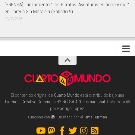
[PRENSA] Lanzamiento "Los Pirratas: Aventuras en tierra y mar"
en Librería Sin Moraleja (Sábado 9)
08/08/2025
El contenido original de
Cuarto Mundo
está distribuido bajo una
Licencia Creative Commons BY-NC-SA 4.0 Internacional
. Cabecera
©
por
Rodrigo López
.
Funciona con
- Diseñado con el
Tema Hueman