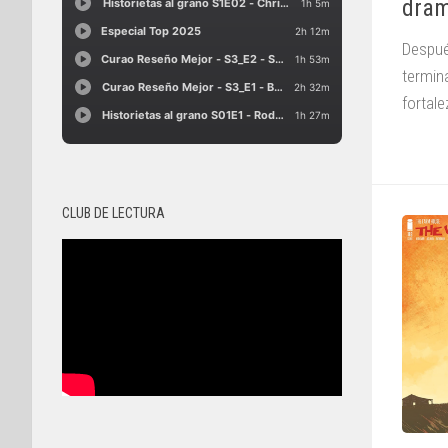
dra
Despué
termin
fortale
CLUB DE LECTURA