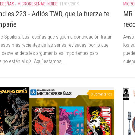
RESEÑAS
/
MICRORESEÑAS INDIES
11/07/2019
MICRO
ndies 223 - Adiós TWD, que la fuerza te
MR I
mpañe
rec
de Spoilers: Las reseñas que siguen a continuación tratan
Aviso
cesos más recientes de las series revisadas, por lo que
los s
 desvelar detalles argumentales importantes para
puede
 no estén al día. Aquí estamos,...
quien
0 Comentarios