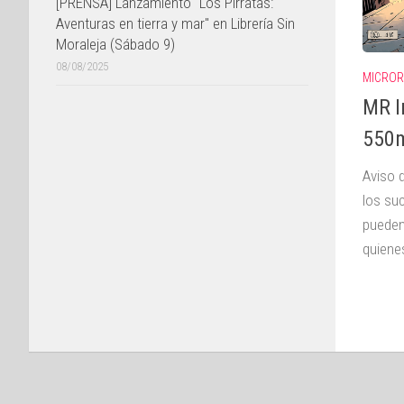
[PRENSA] Lanzamiento "Los Pirratas:
Aventuras en tierra y mar" en Librería Sin
Moraleja (Sábado 9)
08/08/2025
MICRO
MR I
550m
Aviso 
los su
pueden
quienes