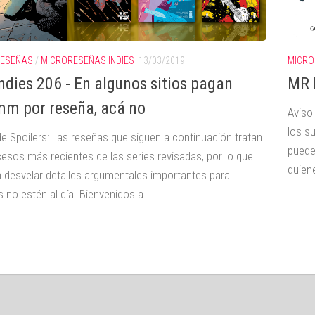
RESEÑAS
/
MICRORESEÑAS INDIES
13/03/2019
MICRO
ndies 206 - En algunos sitios pagan
MR 
m por reseña, acá no
Aviso
los s
de Spoilers: Las reseñas que siguen a continuación tratan
puede
cesos más recientes de las series revisadas, por lo que
quiene
 desvelar detalles argumentales importantes para
 no estén al día. Bienvenidos a...