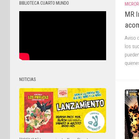
BIBLIOTECA CUARTO MUNDO
MICRO
MR I
aco
Aviso 
los su
pueden
quienes
NOTICIAS