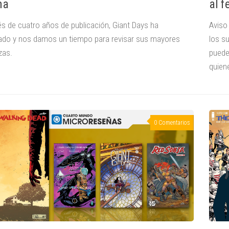
ma
al 
s de cuatro años de publicación, Giant Days ha
Aviso
ado y nos damos un tiempo para revisar sus mayores
los s
zas.
puede
quiene
0 Comentarios