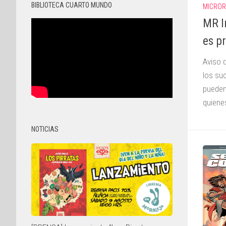
BIBLIOTECA CUARTO MUNDO
MICRO
MR I
es p
Aviso 
los su
pueden
quienes
NOTICIAS