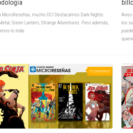
bill
dología
Aviso
n MicroReseñas, mucho DC! Destacamos Dark Nights:
los s
Metal, Green Lantern, Strange Adventures. Pero además,
puede
amos lo indie.
quiene
0 Comentarios