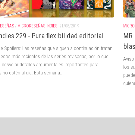
RESEÑAS
/
MICRORESEÑAS INDIES
21/08/2019
MICRO
dies 229 - Pura flexibilidad editorial
MR 
bla
de Spoilers: Las reseñas que siguen a continuación tratan
cesos más recientes de las series revisadas, por lo que
Aviso
 desvelar detalles argumentales importantes para
los s
s no estén al día. Esta semana...
puede
quiene