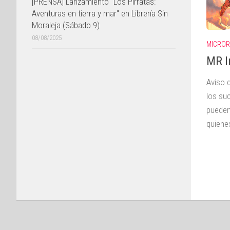
[PRENSA] Lanzamiento "Los Pirratas:
Aventuras en tierra y mar" en Librería Sin
Moraleja (Sábado 9)
08/08/2025
MICRO
MR In
Aviso 
los su
pueden
quiene