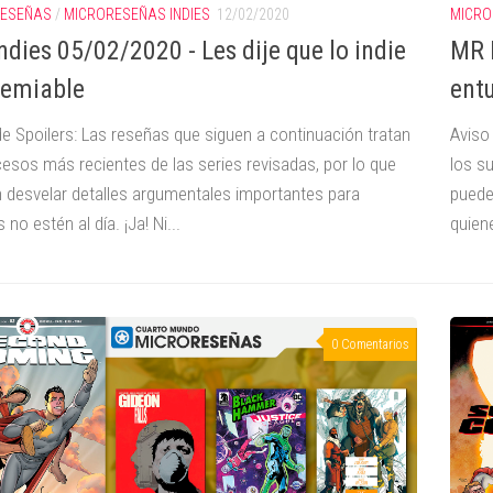
RESEÑAS
/
MICRORESEÑAS INDIES
12/02/2020
MICRO
ndies 05/02/2020 - Les dije que lo indie
MR 
remiable
ent
de Spoilers: Las reseñas que siguen a continuación tratan
Aviso
cesos más recientes de las series revisadas, por lo que
los s
 desvelar detalles argumentales importantes para
puede
 no estén al día. ¡Ja! Ni...
quiene
0 Comentarios