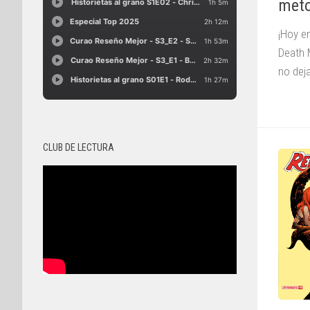
meto
¡Hoy e
Death 
no dej
CLUB DE LECTURA