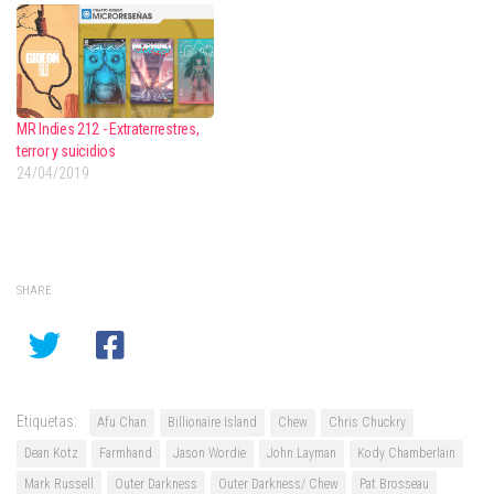
MR Indies 212 - Extraterrestres,
terror y suicidios
24/04/2019
SHARE
Etiquetas:
Afu Chan
Billionaire Island
Chew
Chris Chuckry
Dean Kotz
Farmhand
Jason Wordie
John Layman
Kody Chamberlain
Mark Russell
Outer Darkness
Outer Darkness/ Chew
Pat Brosseau