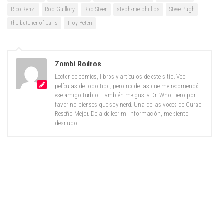
Rico Renzi
Rob Guillory
Rob Steen
stephanie phillips
Steve Pugh
the butcher of paris
Troy Peteri
Zombi Rodros
Lector de cómics, libros y artículos de este sitio. Veo
películas de todo tipo, pero no de las que me recomendó
ese amigo turbio. También me gusta Dr. Who, pero por
favor no pienses que soy nerd. Una de las voces de Curao
Reseño Mejor. Deja de leer mi información, me siento
desnudo.