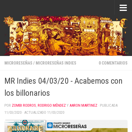
Saltar al contenido
MICRORESEÑAS
/
MICRORESEÑAS INDIES
0 COMENTARIOS
MR Indies 04/03/20 - Acabemos con
los billonarios
POR
ZOMBI RODROS
,
RODRIGO MÉNDEZ
Y
AARON MARTINEZ
· PUBLICADA
11/03/2020
· ACTUALIZADO
11/03/2020