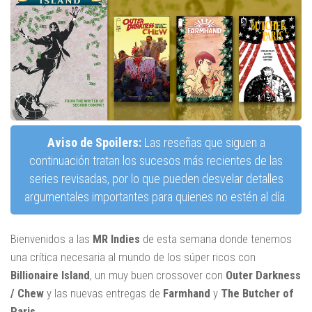
Aviso de Spoilers:
Las reseñas que siguen a
continuación tratan los sucesos más recientes de las
series revisadas, por lo que pueden desvelar detalles
argumentales importantes para quienes no estén al día.
Bienvenidos a las
MR Indies
de esta semana donde tenemos
una crítica necesaria al mundo de los súper ricos con
Billionaire Island
, un muy buen crossover con
Outer Darkness
/ Chew
y las nuevas entregas de
Farmhand
y
The Butcher of
Paris
.