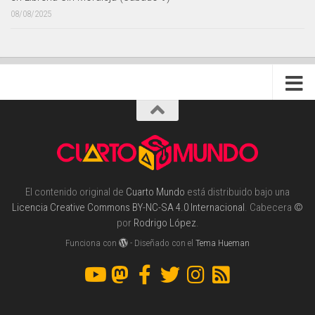
08/08/2025
El contenido original de
Cuarto Mundo
está distribuido bajo una
Licencia Creative Commons BY-NC-SA 4.0 Internacional
. Cabecera
©
por
Rodrigo López
.
Funciona con
- Diseñado con el
Tema Hueman