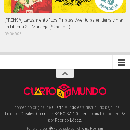
[PRENSA] Lanzamiento "Los Pirratas: Aventuras en tierra y mar"
en Librería Sin Moraleja (Sábado 9)
08/08/2025
El contenido original de
Cuarto Mundo
está distribuido bajo una
Licencia Creative Commons BY-NC-SA 4.0 Internacional
. Cabecera
©
por
Rodrigo López
.
Funciona con
- Diseñado con el
Tema Hueman