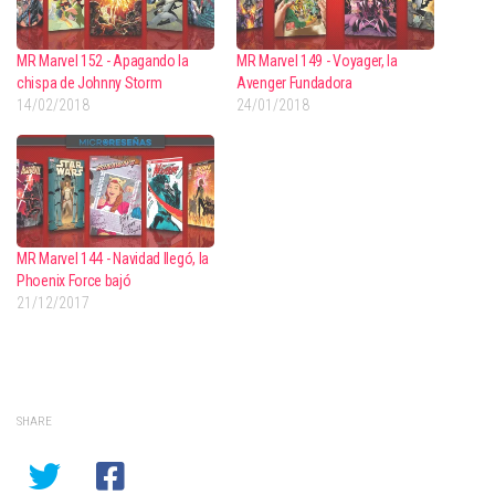
MR Marvel 152 - Apagando la
MR Marvel 149 - Voyager, la
chispa de Johnny Storm
Avenger Fundadora
14/02/2018
24/01/2018
MR Marvel 144 - Navidad llegó, la
Phoenix Force bajó
21/12/2017
SHARE