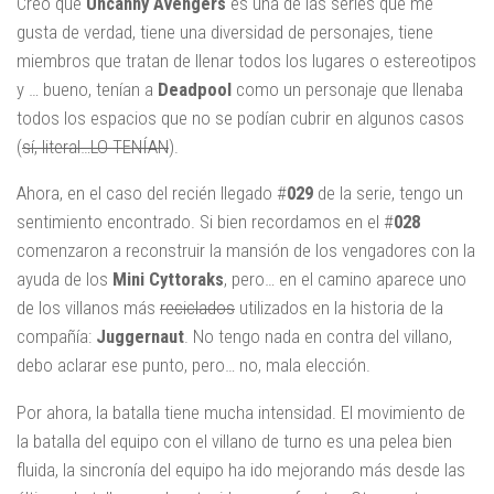
Creo que
Uncanny
Avengers
es una de las series que me
gusta de verdad, tiene una diversidad de personajes, tiene
miembros que tratan de llenar todos los lugares o estereotipos
y … bueno, tenían a
Deadpool
como un personaje que llenaba
todos los espacios que no se podían cubrir en algunos casos
(
sí, literal…LO TENÍAN
).
Ahora, en el caso del recién llegado #
029
de la serie, tengo un
sentimiento encontrado. Si bien recordamos en el #
028
comenzaron a reconstruir la mansión de los vengadores con la
ayuda de los
Mini
Cyttoraks
, pero… en el camino aparece uno
de los villanos más
reciclados
utilizados en la historia de la
compañía:
Juggernaut
. No tengo nada en contra del villano,
debo aclarar ese punto, pero… no, mala elección.
Por ahora, la batalla tiene mucha intensidad. El movimiento de
la batalla del equipo con el villano de turno es una pelea bien
fluida, la sincronía del equipo ha ido mejorando más desde las