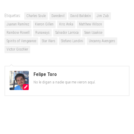
Etiquetas:
Charles Soule
Daredevil
David Baldeón
Jim Zub
Juanan Ramírez
Kieron Gillen
Kris Anka
Matthew Wilson
Rainbow Rowell
Runaways
Salvador Larroca
Sean Izaakse
Spirits of Vengeance
Star Wars
Stefano Landini
Uncanny Avengers
Victor Gischler
Felipe Toro
No le digan a nadie que me vieron aquí.