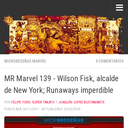
Saltar al contenido
MICRORESEÑAS MARVEL
0 COMENTARIOS
MR Marvel 139 - Wilson Fisk, alcalde
de New York; Runaways imperdible
POR
FELIPE TORO
,
SUPER TAKATO
Y
JOAQUÍN JOFRÉ BUSTAMANTE
·
PUBLICADA
16/11/2017
· ACTUALIZADO
23/02/2018