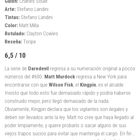
Guion:
Charles Soule
Arte:
Stefano Landini
Tintas:
Stefano Landini
Color:
Matt Milla
Rotulado:
Clayton Cowles
Reseña:
Toripe
6,5 / 10
La serie de
Daredevil
regresa a su numeración original a pocos
números del #600.
Matt Murdock
regresa a New York para
encontrarse con que
Wilson
Fisk
, el
Kingpin
, es el alcalde.
Insisto que todo esto fue demasiado rápido y podría haberse
construido mejor, pero llegó demasiado de la nada.
Obviamente, Kingpin declara que los vigilantes son ilegales y
deben ser llevados ante la ley. Matt no cree que haya llegado al
poder limpiamente, y quiere probarlo o sacar alguno de sus
viejos trapos sucios para evitar que mantenga el cargo. En fin...