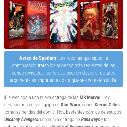
Aviso de Spoilers:
Las reseñas que siguen a
continuación tratan los sucesos más recientes de las
series revisadas, por lo que pueden desvelar detalles
argumentales importantes para quienes no estén al día.
¡Bienvenidos a una nueva entrega de las
MR Marvel
! Hoy
destacamos nuevo equipo en
Star Wars
, donde
Kieron Gillen
toma las riendas del cómic. Hoy, bastantes cómics de equipos:
Uncanny Avengers
, una nueva entrega de
Runaways
y los
sobrenatural se reúne en
Spirits of Vengeance
. Cerramos con