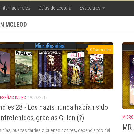
 Internacionales
Guías de Lectura
Especiales
N MCLEOD
0 Comentarios
ESEÑAS INDIES
19/08/2015
ndies 28 - Los nazis nunca habían sido
ntretenidos, gracias Gillen (?)
MICRO
MR I
 días, buenas tardes o buenas noches, dependiendo del