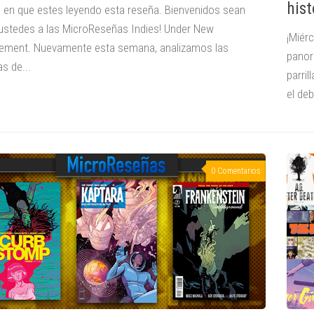
hist
o en que estes leyendo esta reseña. Bienvenidos sean
ustedes a las MicroReseñas Indies! Under New
¡Miér
ment. Nuevamente esta semana, analizamos las
panor
s de...
parri
el deb
0 Comentarios