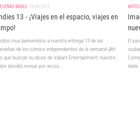
ESEÑAS INDIES
29/04/2015
ARTÍC
dies 13 - ¡Viajes en el espacio, viajes en
Ima
iempo!
nue
todos muy bienvenidos a nuestra entrega 13 de las
El ju
eseñas de los cómics independientes de la semana! ¡Ah!
ciuda
os que buscan su dosis de Valiant Entertainment, nuestro
Comics
or decidió revisar por arcos,...
darle..