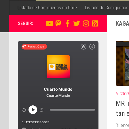
Listado de Comiquerías en Chile
Listado de Comiquerías
KAGA
SEGUIR:
MICROR
MR I
tan e
Buenos