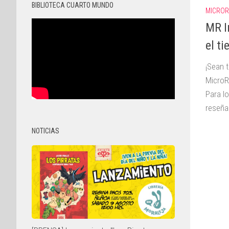
BIBLIOTECA CUARTO MUNDO
MICROR
MR In
el t
¡Sean 
MicroR
Para l
reseñad
NOTICIAS