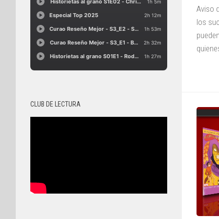
Aviso 
los su
pueden
quienes
CLUB DE LECTURA