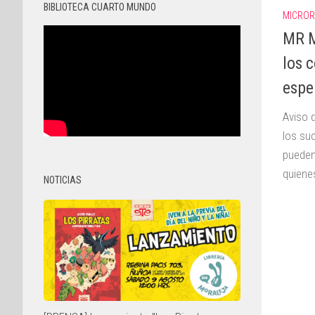
BIBLIOTECA CUARTO MUNDO
MICROR
MR M
los 
espe
Aviso 
los su
pueden
quienes
NOTICIAS