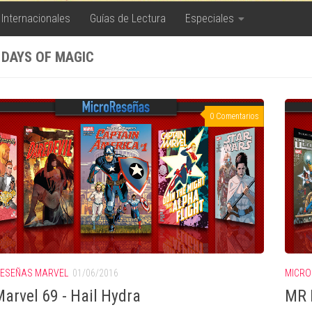
 Internacionales
Guías de Lectura
Especiales
 DAYS OF MAGIC
0 Comentarios
ESEÑAS MARVEL
01/06/2016
MICRO
arvel 69 - Hail Hydra
MR M