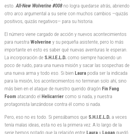
esto.
All-New Wolverine #008
no logra quedarse atrás, abriendo
otro arco argumental a su serie con muchos cambios —quizás
positivos, quizás negativos— para su historia.
El número viene cargado de acción y nuevos acontecimientos
para nuestra
Wolverine
y su pequeña asistente, pero lo más
importante en esto es saber qué nuevas aventuras le esperan.
La incorporación de
S.H.I.E.L.D.
como siempre haciendo un
poco de ruido, para una nueva misión y sacar las sospechas de
una nueva arma y todo eso. Si bien
Laura
podía ser la indicada
para la misión, los acontecimientos no terminan solo ahí, sino
más bien en el ataque de nuestro querido dragón
Fin Fang
Foom
atacando el
Helicarrier
como si nada, y nuestra
protagonista lanzándose contra él como si nada.
Pero, eso no es todo. Si pensábamos que
S.H.I.E.L.D.
a veces
tenía malas ideas, esta no es la primera vez. A lo largo de la
serie hemos notado que la relación entre
Laura
y
Logan
quedó