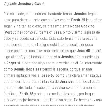
¡Aguante
Jessica
y
Gwen
!
Por otro lado, es un número bastante tenso.
Jessica
llega a
casa para darse cuenta que su
álter ego
de
Earth-65
le ganó en
llegar. Y no tan solo eso, se presentó ante
Roger Gocking
(
Porcupine
) como su "gemelo"
Jess
, pintó y armó la pieza del
bebé y se quedó cuidándolo. Esto solo tensa más la escena
para demostrar que el peligro está latente, cualquier cosa
puede pasar; en cualquier momento crees que
Jess-65
le hará
algo al bebé, y de hecho, amenazó a
Jessica
con hacerle algo
a
Roger
si le contaba algo sobre la verdad de él. Es interesante
cómo
Dennis Hopeless
pensó la escena, porque en una
primera instancia ves al
Jess-65
como una clara amenaza que
podría fácilmente destruir la vida de
Jessica
matando al bebé,
pero por otro lado, él sabe que
Jessica
se encontró con su
familia en
Earth-65
y sabe que no les hizo nada, por lo que
proponen dejar fuera a la familia en su pelea. De hecho hay una