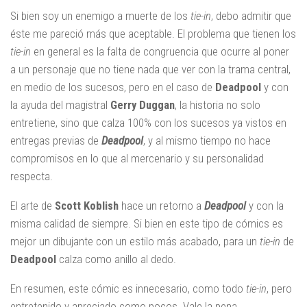
Si bien soy un enemigo a muerte de los
tie-in
, debo admitir que
éste me pareció más que aceptable. El problema que tienen los
tie-in
en general es la falta de congruencia que ocurre al poner
a un personaje que no tiene nada que ver con la trama central,
en medio de los sucesos, pero en el caso de
Deadpool
y con
la ayuda del magistral
Gerry Duggan
, la historia no solo
entretiene, sino que calza 100% con los sucesos ya vistos en
entregas previas de
Deadpool
, y al mismo tiempo no hace
compromisos en lo que al mercenario y su personalidad
respecta.
El arte de
Scott
Koblish
hace un retorno a
Deadpool
y con la
misma calidad de siempre. Si bien en este tipo de cómics es
mejor un dibujante con un estilo más acabado, para un
tie-in
de
Deadpool
calza como anillo al dedo.
En resumen, este cómic es innecesario, como todo
tie-in
, pero
entretenido y apreciado como pocos. Vale la pena.