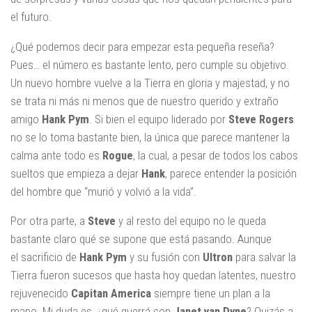
el futuro.
¿Qué podemos decir para empezar esta pequeña reseña?
Pues… el número es bastante lento, pero cumple su objetivo.
Un nuevo hombre vuelve a la Tierra en gloria y majestad, y no
se trata ni más ni menos que de nuestro querido y extraño
amigo
Hank Pym
. Si bien el equipo liderado por
Steve Rogers
no se lo toma bastante bien, la única que parece mantener la
calma ante todo es
Rogue
, la cual, a pesar de todos los cabos
sueltos que empieza a dejar
Hank
, parece entender la posición
del hombre que “murió y volvió a la vida”.
Por otra parte, a
Steve
y al resto del equipo no le queda
bastante claro qué se supone que está pasando. Aunque
el sacrificio de
Hank Pym
y su fusión con
Ultron
para salvar la
Tierra fueron sucesos que hasta hoy quedan latentes, nuestro
rejuvenecido
Capitan America
siempre tiene un plan a la
mano. Mi duda es, ¿qué querrá con
Janet van Dyne
? Quizás a