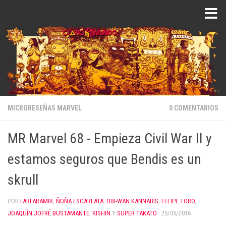
Saltar al contenido
MICRORESEÑAS MARVEL
0 COMENTARIOS
MR Marvel 68 - Empieza Civil War II y
estamos seguros que Bendis es un
skrull
POR
FARFARAMIR
,
ÑOÑA ESCARLATA
,
OBI-WAN KANNABIS
,
FELIPE TORO
,
JOAQUÍN JOFRÉ BUSTAMANTE
,
KISHIN
Y
SUPER TAKATO
·
25/05/2016