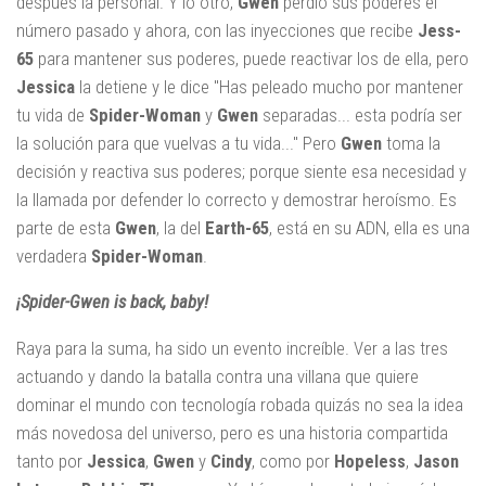
después la personal. Y lo otro,
Gwen
perdió sus poderes el
número pasado y ahora, con las inyecciones que recibe
Jess-
65
para mantener sus poderes, puede reactivar los de ella, pero
Jessica
la detiene y le dice "Has peleado mucho por mantener
tu vida de
Spider-Woman
y
Gwen
separadas... esta podría ser
la solución para que vuelvas a tu vida..." Pero
Gwen
toma la
decisión y reactiva sus poderes; porque siente esa necesidad y
la llamada por defender lo correcto y demostrar heroísmo. Es
parte de esta
Gwen
, la del
Earth-65
, está en su ADN, ella es una
verdadera
Spider-Woman
.
¡Spider-Gwen is back, baby!
Raya para la suma, ha sido un evento increíble. Ver a las tres
actuando y dando la batalla contra una villana que quiere
dominar el mundo con tecnología robada quizás no sea la idea
más novedosa del universo, pero es una historia compartida
tanto por
Jessica
,
Gwen
y
Cindy
, como por
Hopeless
,
Jason