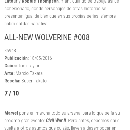
Latour
y
Robbie Thompson
. Y ahí, cuando se trabaja así de
cohesionado, donde personajes de otras historias se
presentan igual de bien que en sus propias series, siempre
habrá calidad narrativa.
ALL-NEW WOLVERINE #008
35948
Publicación:
18/05/2016
Guion:
Tom Taylor
Arte:
Marcio Takara
Reseña:
Super Takato
7 / 10
Marvel
pone en marcha todo su arsenal para lo que sería su
próximo gran evento:
Civil War II
. Pero antes, debemos darle
vuelta a otros asuntos que quizás, lleven a desembocar en