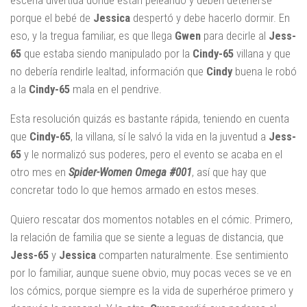
escena divertida donde están peleando y deben detenerse
porque el bebé de
Jessica
despertó y debe hacerlo dormir. En
eso, y la tregua familiar, es que llega
Gwen
para decirle al
Jess-
65
que estaba siendo manipulado por la
Cindy-65
villana y que
no debería rendirle lealtad, información que
Cindy
buena le robó
a la
Cindy-65
mala en el pendrive.
Esta resolución quizás es bastante rápida, teniendo en cuenta
que
Cindy-65
, la villana, sí le salvó la vida en la juventud a
Jess-
65
y le normalizó sus poderes, pero el evento se acaba en el
otro mes en
Spider-Women Omega #001
, así que hay que
concretar todo lo que hemos armado en estos meses.
Quiero rescatar dos momentos notables en el cómic. Primero,
la relación de familia que se siente a leguas de distancia, que
Jess-65
y
Jessica
comparten naturalmente. Ese sentimiento
por lo familiar, aunque suene obvio, muy pocas veces se ve en
los cómics, porque siempre es la vida de superhéroe primero y