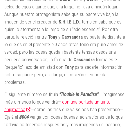
pelea de egos gigante que, a la larga, no lleva a ningún lugar.
Aunque nuestro protagonista sabe que su padre vive bajo la
imagen de ser el creador de
S.H.I.E.L.D.
, también sabe que es
quien lo atormenta a lo largo de su “adolescencia”. Por otra
parte, la relación entre
Tony
y
Cassandra
es bastante distinta a
lo que es en el presente. 20 años atrás todo era puro amor de
verdad, pero las cosas quedan bastante tensas desde una
pequeña conversación, la familia de
Cassandra
forma este
“pequeño” lazo de amistad con
Tony
para sacarle información
sobre su padre pero, a la larga, el corazón siempre da
problemas.
El siguiente número se titula
"Trouble in Paradise"
—imagínense
más o menos lo que vendrá—
con una portada un tanto
enigmática
—como las tres que ya se nos han presentado—.
Ojalá el
#004
venga con cosas buenas, aclaraciones de lo que
todavía no tenemos respuestas y más imágenes del pasado,