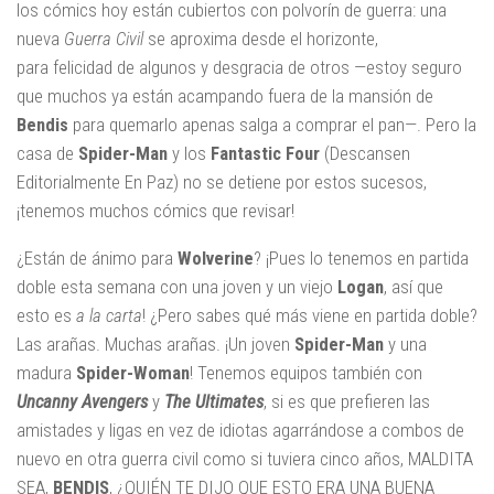
los cómics hoy están cubiertos con polvorín de guerra: una
nueva
Guerra Civil
se aproxima desde el horizonte,
para felicidad de algunos y desgracia de otros —estoy seguro
que muchos ya están acampando fuera de la mansión de
Bendis
para quemarlo apenas salga a comprar el pan—. Pero la
casa de
Spider-Man
y los
Fantastic Four
(Descansen
Editorialmente En Paz) no se detiene por estos sucesos,
¡tenemos muchos cómics que revisar!
¿Están de ánimo para
Wolverine
? ¡Pues lo tenemos en partida
doble esta semana con una joven y un viejo
Logan
, así que
esto es
a la carta
! ¿Pero sabes qué más viene en partida doble?
Las arañas. Muchas arañas. ¡Un joven
Spider-Man
y una
madura
Spider-Woman
! Tenemos equipos también con
Uncanny Avengers
y
The Ultimates
, si es que prefieren las
amistades y ligas en vez de idiotas agarrándose a combos de
nuevo en otra guerra civil como si tuviera cinco años, MALDITA
SEA,
BENDIS
, ¿QUIÉN TE DIJO QUE ESTO ERA UNA BUENA