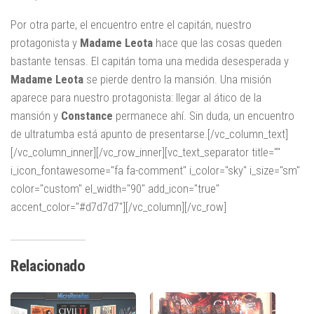
Por otra parte, el encuentro entre el capitán, nuestro
protagonista y
Madame Leota
hace que las cosas queden
bastante tensas. El capitán toma una medida desesperada y
Madame Leota
se pierde dentro la mansión. Una misión
aparece para nuestro protagonista: llegar al ático de la
mansión y
Constance
permanece ahí. Sin duda, un encuentro
de ultratumba está apunto de presentarse.[/vc_column_text]
[/vc_column_inner][/vc_row_inner][vc_text_separator title=""
i_icon_fontawesome="fa fa-comment" i_color="sky" i_size="sm"
color="custom" el_width="90" add_icon="true"
accent_color="#d7d7d7"][/vc_column][/vc_row]
Relacionado