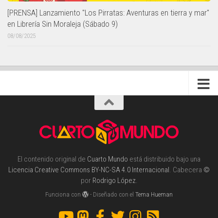
[PRENSA] Lanzamiento "Los Pirratas: Aventuras en tierra y mar"
en Librería Sin Moraleja (Sábado 9)
08/08/2025
El contenido original de
Cuarto Mundo
está distribuido bajo una
Licencia Creative Commons BY-NC-SA 4.0 Internacional
. Cabecera
©
por
Rodrigo López
.
Funciona con
- Diseñado con el
Tema Hueman