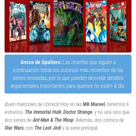
Aviso de Spoilers:
Las reseñas que siguen a
continuación tratan los sucesos más recientes de las
series revisadas, por lo que pueden desvelar detalles
argumentales importantes para quienes no estén al día.
¡Buen miércoles de cómics! Hoy en las
MR Marvel
, tenemos 4
estrenos.
The Immortal Hulk
,
Doctor Strange
, y no una sino que
dos series de
Ant-Man & The Wasp
. Además, dos cómics de
Star Wars
, con
The Last Jedi
y la serie principal.