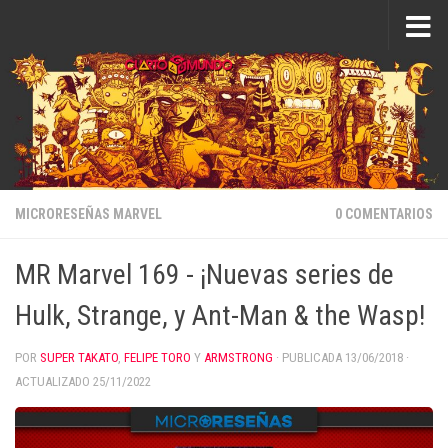
Saltar al contenido
MICRORESEÑAS MARVEL
0 COMENTARIOS
MR Marvel 169 - ¡Nuevas series de
Hulk, Strange, y Ant-Man & the Wasp!
POR
SUPER TAKATO
,
FELIPE TORO
Y
ARMSTRONG
· PUBLICADA
13/06/2018
·
ACTUALIZADO
25/11/2022