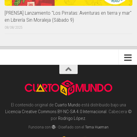
[PRENSA] Lanzamiento "Los Pirratas: Aventuras en tierra y mar"
en Librería Sin Moraleja (Sábado 9)
08/08/2025
El contenido original de
Cuarto Mundo
está distribuido bajo una
Licencia Creative Commons BY-NC-SA 4.0 Internacional
. Cabecera
©
por
Rodrigo López
.
Funciona con
- Diseñado con el
Tema Hueman