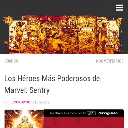
Saltar al contenido
CÓMICS
0 COMENTARIOS
Los Héroes Más Poderosos de
Marvel: Sentry
POR
OCONOWOC
·
21/07/2022