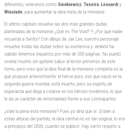
diferentes, veteranos como
Sienkiewicz
,
Texeira
,
Leonardi
y
Winslade
, para aumentar la idea meta de la miniserie.
El ultimo capítulo resuelve las dos más grandes dudas
planteadas de la miniserie ¿Qué es The Void? Y ¿Por qué nadie
recuerda a Sentry? Con dibujo de Jae Lee, nuestro personaje
resuelve todas las dudas sobre su existencia y Jenkins ha
sabido tenernos inquietos por más de 200 páginas. No puedo
revelar mucho sin quitarle sabor al lector primerizo de este
tomo, pero creo que la idea final de la miniserie completa es la
que propuse anteriormente: el héroe puro, ese que nació en la
segunda guerra mundial, está muerto, pero su espíritu de
esperanza aun llega a colarse en los héroes modernos, lo que
le da un carácter de inmortalidad frente a sus contrapartes.
¿Vale la pena esta miniserie? Pues yo diría que sí. Si bien a
estas alturas del partido, la idea central no es tan original, lo era
a principios del 2000, cuando se publicó. Hay cierto respeto a