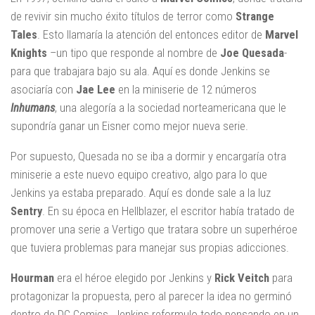
de revivir sin mucho éxito títulos de terror como
Strange
Tales
. Esto llamaría la atención del entonces editor de
Marvel
Knights
–un tipo que responde al nombre de
Joe Quesada
-
para que trabajara bajo su ala. Aquí es donde Jenkins se
asociaría con
Jae Lee
en la miniserie de 12 números
Inhumans
, una alegoría a la sociedad norteamericana que le
supondría ganar un Eisner como mejor nueva serie.
Por supuesto, Quesada no se iba a dormir y encargaría otra
miniserie a este nuevo equipo creativo, algo para lo que
Jenkins ya estaba preparado. Aquí es donde sale a la luz
Sentry
. En su época en Hellblazer, el escritor había tratado de
promover una serie a Vertigo que tratara sobre un superhéroe
que tuviera problemas para manejar sus propias adicciones.
Hourman
era el héroe elegido por Jenkins y
Rick Veitch
para
protagonizar la propuesta, pero al parecer la idea no germinó
dentro de DC Comics. Jenkins reformulo todo pensando en un