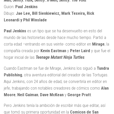
Man, Sentry: Hulk, Sentry: X-Men, Sentry: The Void
.
Guion:
Paul Jenkins
Dibujo:
Jae Lee, Bill Sienkiewicz, Mark Texeira, Rick
Leonardi y Phil Winslade
Paul Jenkins
es un tipo que se ha desenvuelto en esto del
mundo de las historietas desde hace mucho tiempo. Partió a
corta edad –entrando en sus veinte- como editor en
Mirage
, la
compañía creada por
Kevin Eastman
y
Peter Laird
y que fue el
hogar inicial de las
Teenage Mutant Ninja Turtles
.
Cuando Eastman se fue de Mirage, Jenkins los siguió a
Tundra
Publishing
, otra aventura editorial del creador de las Tortugas.
Aquí Jenkins, con 24 años de edad, se convertiría en editor en
jefe, trabajando con notables creadores de cómics como
Alan
Moore
,
Neil Gaiman
,
Dave McKean
y
George Pratt
.
Pero Jenkins tenía la ambición de escribir más que editar, así
que tomó su primera oportunidad en la
Comicon de San