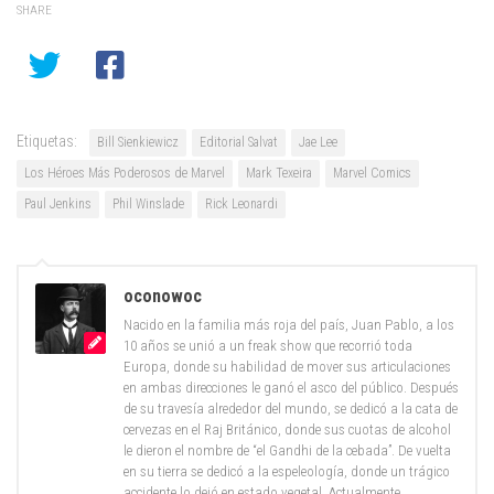
SHARE
Etiquetas:
Bill Sienkiewicz
Editorial Salvat
Jae Lee
Los Héroes Más Poderosos de Marvel
Mark Texeira
Marvel Comics
Paul Jenkins
Phil Winslade
Rick Leonardi
oconowoc
Nacido en la familia más roja del país, Juan Pablo, a los
10 años se unió a un freak show que recorrió toda
Europa, donde su habilidad de mover sus articulaciones
en ambas direcciones le ganó el asco del público. Después
de su travesía alrededor del mundo, se dedicó a la cata de
cervezas en el Raj Británico, donde sus cuotas de alcohol
le dieron el nombre de “el Gandhi de la cebada”. De vuelta
en su tierra se dedicó a la espeleología, donde un trágico
accidente lo dejó en estado vegetal. Actualmente,