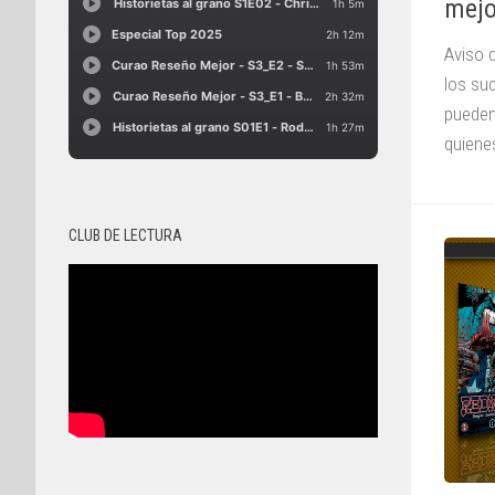
mejo
Aviso 
los su
pueden
quienes
CLUB DE LECTURA