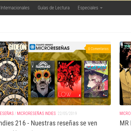
 Internacionales
Guías de Lectura
Especiales
0 Comentarios
RESEÑAS
/
MICRORESEÑAS INDIES
22/05/2019
MICRO
ndies 216 - Nuestras reseñas se ven
MR 