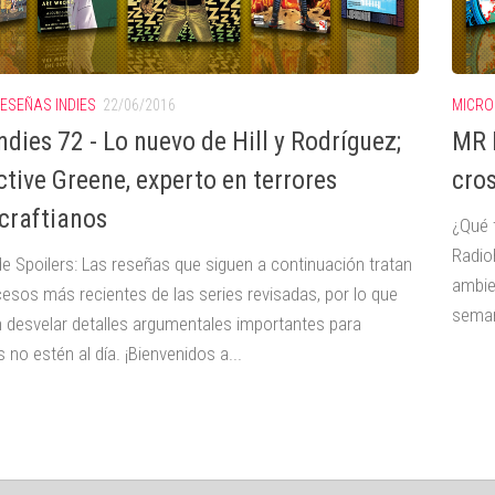
ESEÑAS INDIES
22/06/2016
MICRO
ndies 72 - Lo nuevo de Hill y Rodríguez;
MR I
ctive Greene, experto en terrores
cro
craftianos
¿Qué 
Radio
de Spoilers: Las reseñas que siguen a continuación tratan
ambie
cesos más recientes de las series revisadas, por lo que
seman
 desvelar detalles argumentales importantes para
 no estén al día. ¡Bienvenidos a...