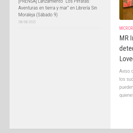
[PRENSA] Lanzamiento "Los Pirratas:
Aventuras en tierra y mar" en Librería Sin
Moraleja (Sábado 9)
08/08/2025
MICROR
MR I
dete
Love
Aviso 
los su
pueden
quienes