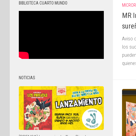
BIBLIOTECA CUARTO MUNDO
MICROR
MR I
sure
Aviso 
los su
pueden
quiene
NOTICIAS