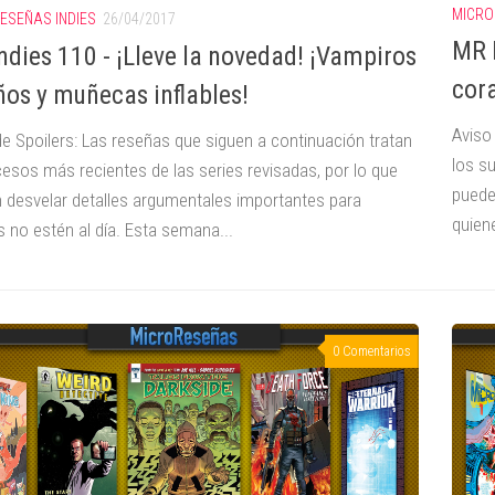
MICRO
ESEÑAS INDIES
26/04/2017
MR 
ndies 110 - ¡Lleve la novedad! ¡Vampiros
cor
ños y muñecas inflables!
Aviso
de Spoilers: Las reseñas que siguen a continuación tratan
los s
cesos más recientes de las series revisadas, por lo que
puede
 desvelar detalles argumentales importantes para
quiene
s no estén al día. Esta semana...
0 Comentarios