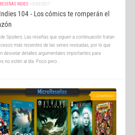
RESEÑAS INDIES
15/03/2017
Indies 104 - Los cómics te romperán el
azón
 de Spoilers: Las reseñas que siguen a continuación tratan
ucesos más recientes de las series revisadas, por lo que
n desvelar detalles argumentales importantes para
s no estén al día. Poco pero...
0 Comentarios