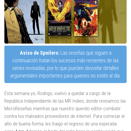
Aviso de Spoilers:
Las reseñas que siguen a
continuación tratan los sucesos más recientes de las
series revisadas, por lo que pueden desvelar detalles
argumentales importantes para quienes no estén al día.
Esta semana yo, Rodrigo, vuelvo a quedar a cargo de la
República Independiente de las MR Indies, donde revisamos las
MicroReseñas mientras que nuestro querido editor combate
contra los malvados proveedores de internet. Para comezar el
año de buena forma, les traigo el regreso de una esperada