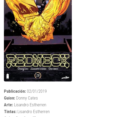
Publicación:
02/01/2019
Guion:
Donny Cates
Arte:
Lisandro Estherren
Tintas:
Lisandro Estherren