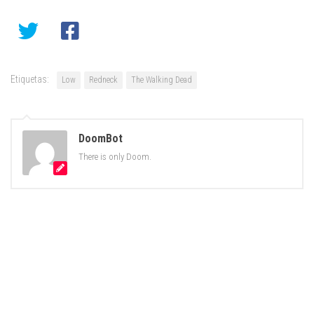
Etiquetas:
Low
Redneck
The Walking Dead
DoomBot
There is only Doom.