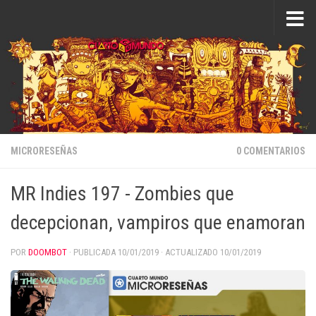
Saltar al contenido
MICRORESEÑAS
0 COMENTARIOS
MR Indies 197 - Zombies que
decepcionan, vampiros que enamoran
POR
DOOMBOT
· PUBLICADA
10/01/2019
· ACTUALIZADO
10/01/2019