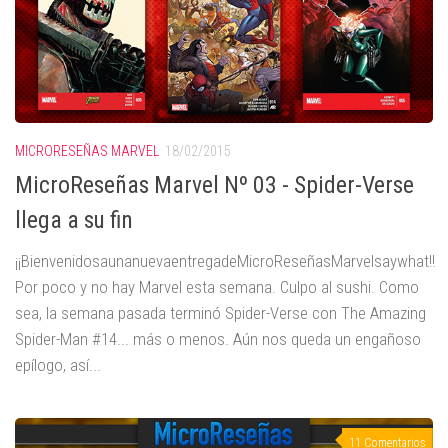
MICRORESEÑAS MARVEL
18/02/2015
MicroReseñas Marvel Nº 03 - Spider-Verse
llega a su fin
¡¡BienvenidosaunanuevaentregadeMicroReseñasMarvelsaywhat!!
Por poco y no hay Marvel esta semana. Culpo al sushi. Como
sea, la semana pasada terminó Spider-Verse con The Amazing
Spider-Man #14... más o menos. Aún nos queda un engañoso
epílogo, así...
11 Comentarios