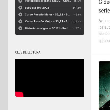
Gide
seri
Aviso 
los su
pueden
quienes
CLUB DE LECTURA