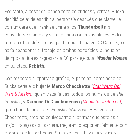
Por tanto, a pesar del beneplácito de criticas y ventas, Rucka
decidió dejar de escribir al personaje después que Marvel le
comunicara que Frank se uniría a los
Thunderbolts
, sin
consultárselo antes, y sin que encajara en sus planes. Esto,
unido a otras diferencias que tambíen tenía en DC Comics, lo
haría abandonar el trabajo en ambas editoriales, aunque en
tiempos actuales regresara a DC para ejecutar
Wonder Woman
en su etapa
Rebirth
.
Con respecto al apartado gráfico, el principal compinche de
Rucka sería el dibujante
Marco Checchetto
(
Star Wars: Obi
Wan & Anakin
)
, quien trazaría casi todos los números de
The
Punisher
, y
Carmine Di Giandomenico
(
Magneto: Testament
)
,
quien haría lo propio en
Punisher War Zone
. Respecto de
Checchetto, creo no equivocarme al afirmar que este es el
mejor trabajo de su carrera, mejorando exponencialmente con
el correr de las entregas. Su trazo, realista y a la vez muy