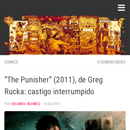
Saltar al contenido
CÓMICS
0 COMENTARIOS
"The Punisher" (2011), de Greg
Rucka: castigo interrumpido
POR
EDUARDO ÁLVAREZ
·
18/06/2019