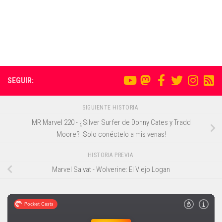
SEGUIR:
SIGUIENTE HISTORIA
MR Marvel 220 - ¿Silver Surfer de Donny Cates y Tradd
Moore? ¡Solo conéctelo a mis venas!
HISTORIA PREVIA
Marvel Salvat - Wolverine: El Viejo Logan