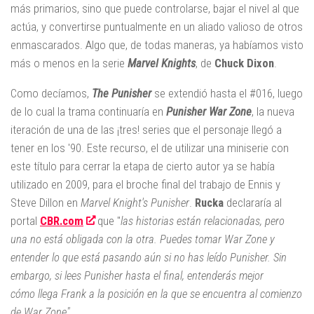
más primarios, sino que puede controlarse, bajar el nivel al que
actúa, y convertirse puntualmente en un aliado valioso de otros
enmascarados. Algo que, de todas maneras, ya habíamos visto
más o menos en la serie
Marvel Knights
, de
Chuck Dixon
.
Como decíamos,
The Punisher
se extendió hasta el #016, luego
de lo cual la trama continuaría en
Punisher War Zone
, la nueva
iteración de una de las ¡tres! series que el personaje llegó a
tener en los '90. Este recurso, el de utilizar una miniserie con
este título para cerrar la etapa de cierto autor ya se había
utilizado en 2009, para el broche final del trabajo de Ennis y
Steve Dillon en
Marvel Knight's Punisher
.
Rucka
declararía al
portal
CBR.com
que "
las historias están relacionadas, pero
una no está obligada con la otra. Puedes tomar War Zone y
entender lo que está pasando aún si no has leído Punisher. Sin
embargo, si lees Punisher hasta el final, entenderás mejor
cómo llega Frank a la posición en la que se encuentra al comienzo
de War Zone".