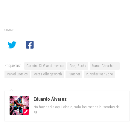
SHARE
Etiquetas:
Carmine Di Giandomenico
Greg Rucka
Marco Checchetto
Marvel Comics
Matt Hollingsworth
Punisher
Punisher War Zone
Eduardo Álvarez
No hay nadie aquí abajo, solo los menos buscados del
FBI.