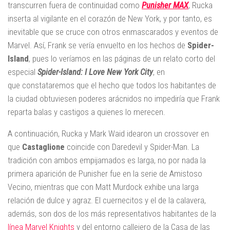
transcurren fuera de continuidad como
Punisher MAX
, Rucka
inserta al vigilante en el corazón de New York, y por tanto, es
inevitable que se cruce con otros enmascarados y eventos de
Marvel. Así, Frank se vería envuelto en los hechos de
Spider-
Island
, pues lo veríamos en las páginas de un relato corto del
especial
Spider-Island: I Love New York City
, en
que constataremos que el hecho que todos los habitantes de
la ciudad obtuviesen poderes arácnidos no impediría que Frank
reparta balas y castigos a quienes lo merecen.
A continuación, Rucka y Mark Waid idearon un crossover en
que
Castaglione
coincide con Daredevil y Spider-Man. La
tradición con ambos empijamados es larga, no por nada la
primera aparición de Punisher fue en la serie de Amistoso
Vecino, mientras que con Matt Murdock exhibe una larga
relación de dulce y agraz. El cuernecitos y el de la calavera,
además, son dos de los más representativos habitantes de la
línea Marvel Knights
y del entorno callejero de la Casa de las