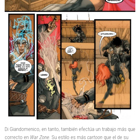
Di Giandomenico, en tanto, también efectúa un trabajo más que
correcto en
War Zone
. Su estilo es más
cartoon
que el de su