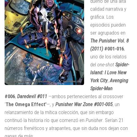
dueño de una alta
calidad narrativa y
gráfica. Los
episodios pueden
ser agrupados en
The Punisher Vol. 8
(2011)
#001-016
,
uno de los relatos
del
one-shot
Spider-
Island: I Love New
York City
,
Avenging
Spider-Man
#006
,
Daredevil #011
—ambos pertenecientes al crossover
'
The Omega Effect'
—, y
Punisher War Zone #001-005
, un
relanzamiento de la mítica colección, que sin embargo
continuó la historia río que comenzó en
Punisher
. Serían 21
números frenéticos y atrapantes, que sin duda nos dejan con
ganas de más.