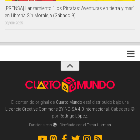
[PRENSA] Lanzamiento "Los Pirratas: Aventuras en tierra y mar"
en Librería Sin Moraleja (Sábado 9)
08/08/2025
El contenido original de
Cuarto Mundo
está distribuido bajo una
Licencia Creative Commons BY-NC-SA 4.0 Internacional
. Cabecera
©
por
Rodrigo López
.
Funciona con
- Diseñado con el
Tema Hueman