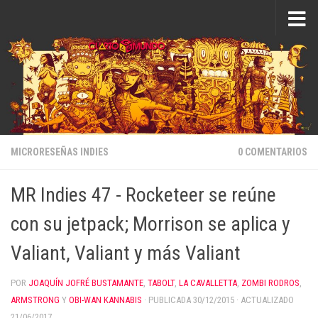
Saltar al contenido
MICRORESEÑAS INDIES
0 COMENTARIOS
MR Indies 47 - Rocketeer se reúne
con su jetpack; Morrison se aplica y
Valiant, Valiant y más Valiant
POR
JOAQUÍN JOFRÉ BUSTAMANTE
,
TABOLT
,
LA CAVALLETTA
,
ZOMBI RODROS
,
ARMSTRONG
Y
OBI-WAN KANNABIS
· PUBLICADA
30/12/2015
· ACTUALIZADO
21/06/2017