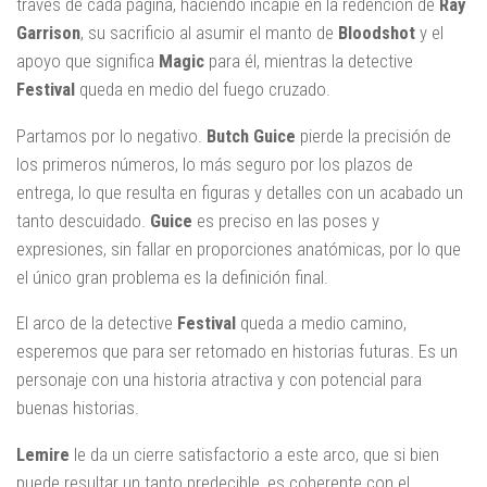
través de cada página, haciendo incapíe en la redención de
Ray
Garrison
, su sacrificio al asumir el manto de
Bloodshot
y el
apoyo que significa
Magic
para él, mientras la detective
Festival
queda en medio del fuego cruzado.
Partamos por lo negativo.
Butch Guice
pierde la precisión de
los primeros números, lo más seguro por los plazos de
entrega, lo que resulta en figuras y detalles con un acabado un
tanto descuidado.
Guice
es preciso en las poses y
expresiones, sin fallar en proporciones anatómicas, por lo que
el único gran problema es la definición final.
El arco de la detective
Festival
queda a medio camino,
esperemos que para ser retomado en historias futuras. Es un
personaje con una historia atractiva y con potencial para
buenas historias.
Lemire
le da un cierre satisfactorio a este arco, que si bien
puede resultar un tanto predecible, es coherente con el