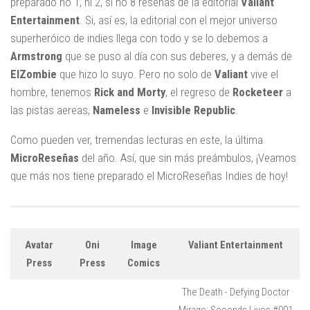
preparado no 1, ni 2, si no 8 reseñas de la editorial
Valiant
Entertainment
. Si, así es, la editorial con el mejor universo
superheróico de indies llega con todo y se lo debemos a
Armstrong
que se puso al día con sus deberes, y a demás de
ElZombie
que hizo lo suyo. Pero no solo de
Valiant
vive el
hombre, tenemos
Rick and Morty
, el regreso de
Rocketeer
a
las pistas aereas,
Nameless
e
Invisible Republic
.
Como pueden ver, tremendas lecturas en este, la última
MicroReseñas
del año. Así, que sin más preámbulos, ¡Veamos
que más nos tiene preparado el MicroReseñas Indies de hoy!
Avatar
Oni
Image
Valiant Entertainment
Press
Press
Comics
The Death - Defying Doctor
Mirage: Seconds Lives #001