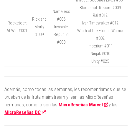
Bloodshot: Reborn #009
Nameless
Rai #012
Rick and
#006
Rocketeer:
Ivar, Timewalker #012
Morty
Invisible
At War #001
Wrath of the Eternal Warrior
#009
Republic
#002
#008
Imperium #011
Ninjak #010
Unity #025
Además, como todas las semanas, les recomendamos que se
prueben de la fruta mainstream y lean las MicroReseñas
hermanas, como lo son las
MicroReseñas Marvel
y las
MicroReseñas DC
.