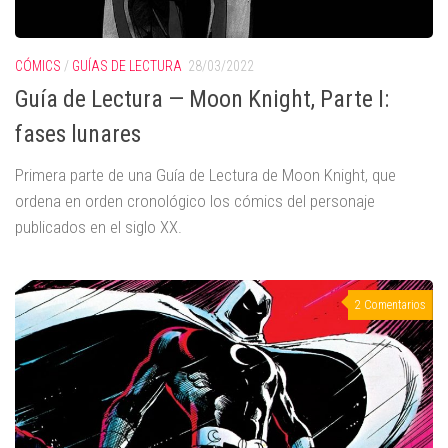
CÓMICS
/
GUÍAS DE LECTURA
28/03/2022
Guía de Lectura — Moon Knight, Parte I:
fases lunares
Primera parte de una Guía de Lectura de Moon Knight, que
ordena en orden cronológico los cómics del personaje
publicados en el siglo XX.
2 Comentarios