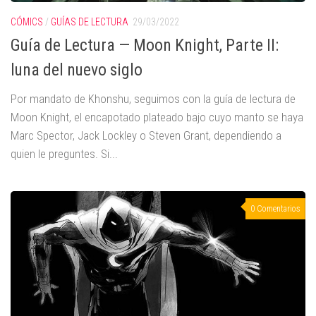
CÓMICS
/
GUÍAS DE LECTURA
29/03/2022
Guía de Lectura — Moon Knight, Parte II:
luna del nuevo siglo
Por mandato de Khonshu, seguimos con la guía de lectura de
Moon Knight, el encapotado plateado bajo cuyo manto se haya
Marc Spector, Jack Lockley o Steven Grant, dependiendo a
quien le preguntes. Si...
0 Comentarios