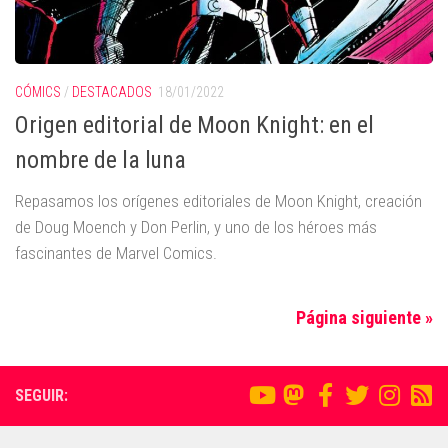
CÓMICS
/
DESTACADOS
18/01/2022
Origen editorial de Moon Knight: en el
nombre de la luna
Repasamos los orígenes editoriales de Moon Knight, creación
de Doug Moench y Don Perlin, y uno de los héroes más
fascinantes de Marvel Comics.
Página siguiente »
SEGUIR: