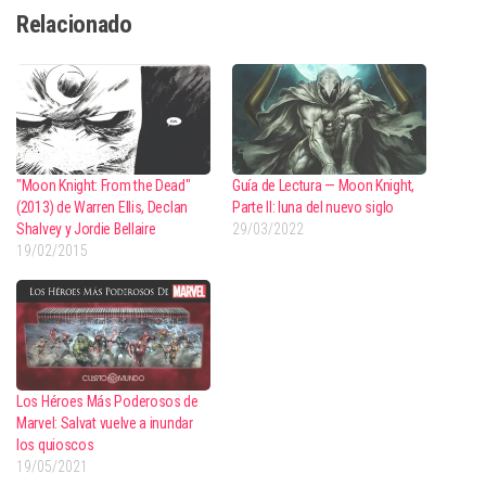
Relacionado
"Moon Knight: From the Dead"
Guía de Lectura — Moon Knight,
(2013) de Warren Ellis, Declan
Parte II: luna del nuevo siglo
Shalvey y Jordie Bellaire
29/03/2022
19/02/2015
Los Héroes Más Poderosos de
Marvel: Salvat vuelve a inundar
los quioscos
19/05/2021