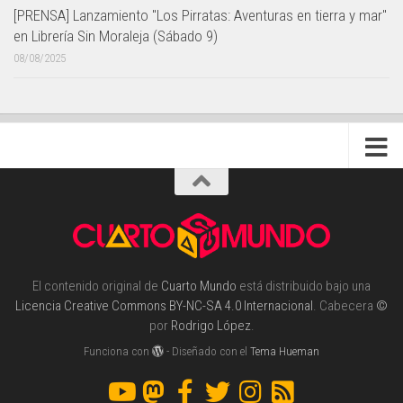
[PRENSA] Lanzamiento "Los Pirratas: Aventuras en tierra y mar"
en Librería Sin Moraleja (Sábado 9)
08/08/2025
El contenido original de
Cuarto Mundo
está distribuido bajo una
Licencia Creative Commons BY-NC-SA 4.0 Internacional
. Cabecera
©
por
Rodrigo López
.
Funciona con
- Diseñado con el
Tema Hueman