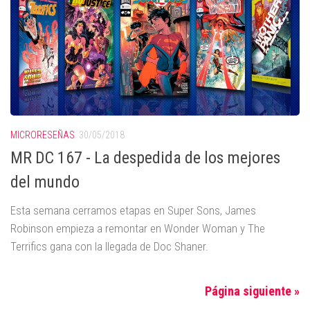
MICRORESEÑAS
30/05/2018
MR DC 167 - La despedida de los mejores
del mundo
Esta semana cerramos etapas en Super Sons, James
Robinson empieza a remontar en Wonder Woman y The
Terrifics gana con la llegada de Doc Shaner.
Página siguiente »