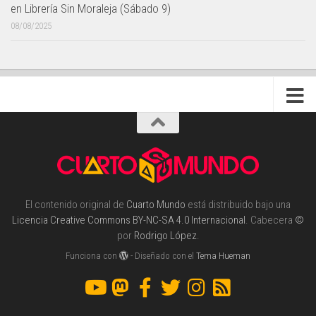
en Librería Sin Moraleja (Sábado 9)
08/08/2025
El contenido original de
Cuarto Mundo
está distribuido bajo una
Licencia Creative Commons BY-NC-SA 4.0 Internacional
. Cabecera
©
por
Rodrigo López
.
Funciona con
- Diseñado con el
Tema Hueman