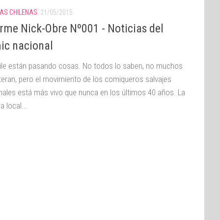
IAS CHILENAS
21/05/2015
orme Nick-Obre Nº001 - Noticias del
ic nacional
ile están pasando cosas. No todos lo saben, no muchos
teran, pero el movimiento de los comiqueros salvajes
nales está más vivo que nunca en los últimos 40 años. La
 local...