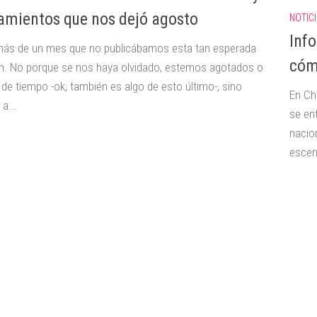
amientos que nos dejó agosto
NOTIC
Inf
ás de un mes que no publicábamos esta tan esperada
cóm
n. No porque se nos haya olvidado, estemos agotados o
 de tiempo -ok, también es algo de esto último-, sino
En Ch
a...
se en
nacio
escena