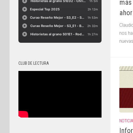
más 
ahor
Claudi
nos ha
nuevas
CLUB DE LECTURA
NOTICI
Info