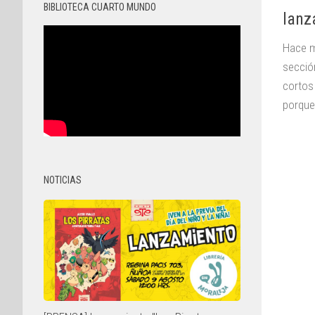
BIBLIOTECA CUARTO MUNDO
lanz
Hace m
secció
cortos
porque 
NOTICIAS