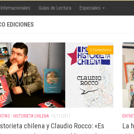
 Internacionales
Guías de Lectura
Especiales
CO EDICIONES
0 Comentarios
ISTAS
/
HISTORIETA CHILENA
12/11/2017
ENTRE
istorieta chilena y Claudio Rocco: «Es
La h