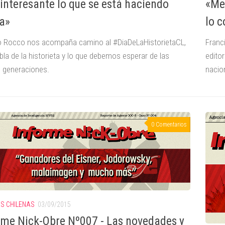
interesante lo que se está haciendo
«Me 
a»
lo c
o Rocco nos acompaña camino al #DiaDeLaHistorietaCL,
Franc
bla de la historieta y lo que debemos esperar de las
editor
 generaciones.
nacio
0 Comentarios
AS CHILENAS
03/09/2015
rme Nick-Obre Nº007 - Las novedades y